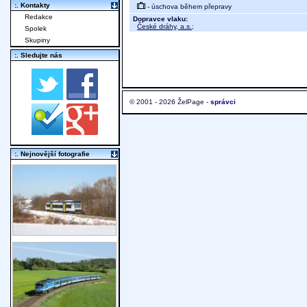
:. Kontakty
- úschova během přepravy
Redakce
Dopravce vlaku:
České dráhy, a.s.
;
Spolek
Skupiny
:. Sledujte nás
© 2001 - 2026 ŽelPage -
správci
:. Nejnovější fotografie