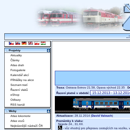
..
:. Projekty
Aktuality
Články
Atlas drah
Fotogalerie
Kalendář akcí
Přihlášky na akce
Seznam tratí
Trasa:
Ostrava-Svinov 21.58, Opava východ 22.35
D
Řazení vlaků
Řazení platné v období:
eShop
Odkazy
RSS kanál
:. Weby
Aktualizace:
28.11.2014 (
David Valouch
)
Atlas lokomotiv
Poznámky k vlaku:
Atlas vozů
Nejede 24., 31.XII.
Nejkrásnější nádraží ČR
- vůz vhodný pro přepravu cestujících na vozíku,