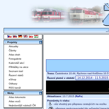
..
:. Projekty
Aktuality
Články
Atlas drah
Fotogalerie
Kalendář akcí
Přihlášky na akce
Seznam tratí
Trasa:
Častolovice 10.44, Rychnov nad Kněžnou 10
Řazení vlaků
Řazení platné v období:
eShop
Odkazy
RSS kanál
:. Weby
Aktualizace:
13.7.2015 (
RaPa
)
Atlas lokomotiv
Poznámky k vlaku:
Atlas vozů
- vůz vhodný pro přepravu cestujících na vozíku
Nejkrásnější nádraží ČR
- přeprava spoluzavazadel (do vyčerpání kapacit