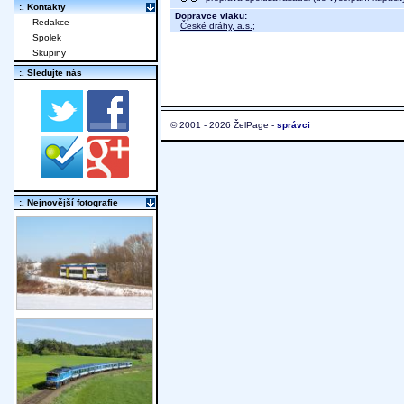
:. Kontakty
Dopravce vlaku:
Redakce
České dráhy, a.s.
;
Spolek
Skupiny
:. Sledujte nás
© 2001 - 2026 ŽelPage -
správci
:. Nejnovější fotografie