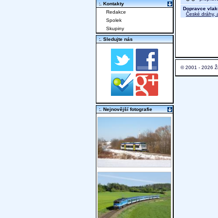
:. Kontakty
Dopravce vlak
Redakce
České dráhy, a
Spolek
Skupiny
:. Sledujte nás
© 2001 - 2026 Ž
:. Nejnovější fotografie