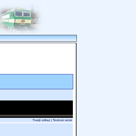
Trvalý odkaz
|
Textová verze