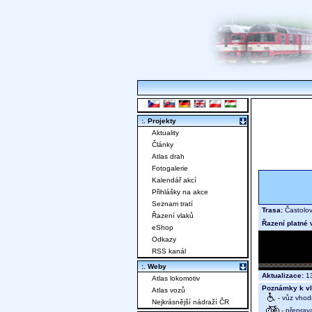
:. Projekty
Aktuality
Články
Atlas drah
Fotogalerie
Kalendář akcí
Přihlášky na akce
Seznam tratí
Trasa:
Častolo
Řazení vlaků
Řazení platné 
eShop
Odkazy
RSS kanál
:. Weby
Aktualizace:
13
Atlas lokomotiv
Poznámky k vl
Atlas vozů
- vůz vhod
Nejkrásnější nádraží ČR
- přeprav