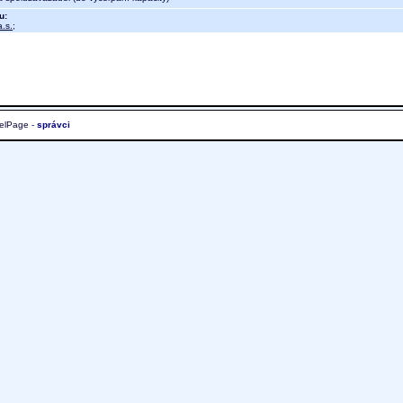
u:
.s.
;
elPage -
správci