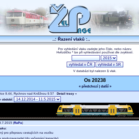
..: Řazení vlaků :..
Pro vyhledání vlaku zadejte jeho číslo, nebo název.
Hvězdičku * lze při vyhledávání používat dle zvyklostí.
V databázi byl nalezen
1
vlak.
Os 20238
« předchozí
|
další »
vice 9.44, Rychnov nad Kněžnou 9.57
Detail trasy »
v období:
.7.2015 (
RaPa
)
aku:
ný pro přepravu cestujících na vozíku
a spoluzavazadel (do vyčerpání kapacity)