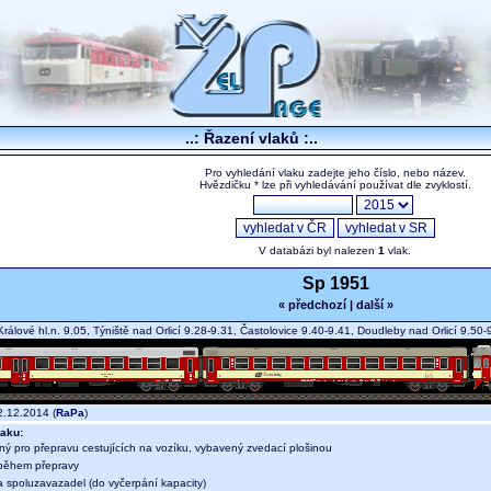
..: Řazení vlaků :..
Pro vyhledání vlaku zadejte jeho číslo, nebo název.
Hvězdičku * lze při vyhledávání používat dle zvyklostí.
V databázi byl nalezen
1
vlak.
Sp 1951
« předchozí
|
další »
rálové hl.n. 9.05, Týniště nad Orlicí 9.28-9.31, Častolovice 9.40-9.41, Doudleby nad Orlicí 9.5
.12.2014 (
RaPa
)
aku:
ný pro přepravu cestujících na vozíku, vybavený zvedací plošinou
během přepravy
a spoluzavazadel (do vyčerpání kapacity)