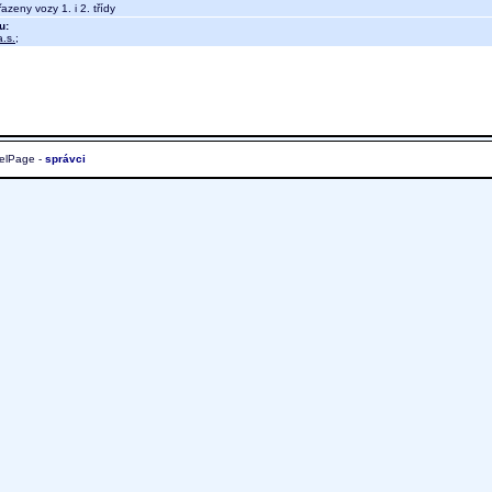
azeny vozy 1. i 2. třídy
u:
.s.
;
elPage -
správci