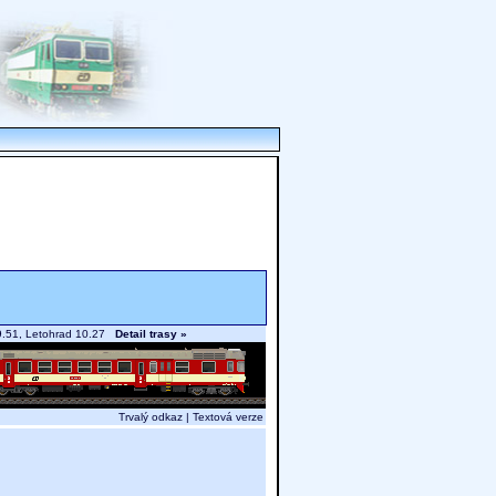
0-9.51, Letohrad 10.27
Detail trasy »
Trvalý odkaz
|
Textová verze