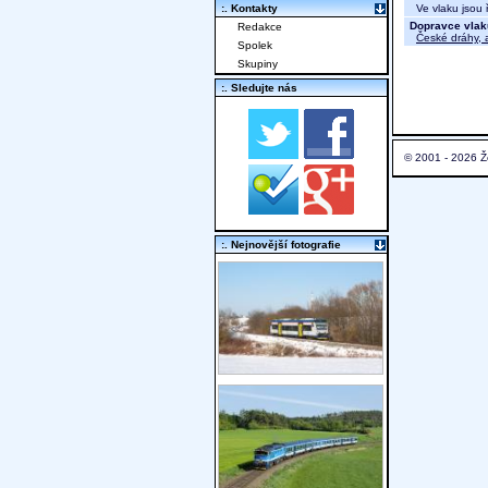
Ve vlaku jsou ř
:. Kontakty
Dopravce vlak
Redakce
České dráhy, a
Spolek
Skupiny
:. Sledujte nás
© 2001 - 2026 Ž
:. Nejnovější fotografie