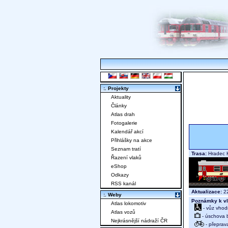
:. Projekty
Aktuality
Články
Atlas drah
Fotogalerie
Kalendář akcí
Přihlášky na akce
Seznam tratí
Trasa:
Hradec K
Řazení vlaků
eShop
Odkazy
RSS kanál
Aktualizace:
22
:. Weby
Poznámky k vl
Atlas lokomotiv
- vůz vhod
Atlas vozů
- úschova 
Nejkrásnější nádraží ČR
- přeprav