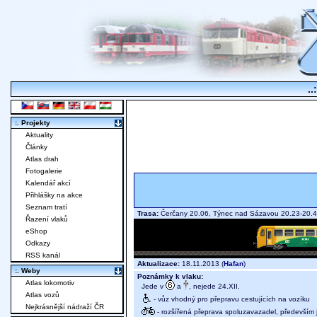
..
:. Projekty
Aktuality
Články
Atlas drah
Fotogalerie
Kalendář akcí
Přihlášky na akce
Seznam tratí
Trasa:
Čerčany 20.06, Týnec nad Sázavou 20.23-20.4
Řazení vlaků
eShop
Odkazy
RSS kanál
Aktualizace:
18.11.2013 (
Hafan
)
:. Weby
Poznámky k vlaku:
Atlas lokomotiv
Jede v
a
, nejede 24.XII.
Atlas vozů
- vůz vhodný pro přepravu cestujících na vozíku
Nejkrásnější nádraží ČR
- rozšířená přeprava spoluzavazadel, především j