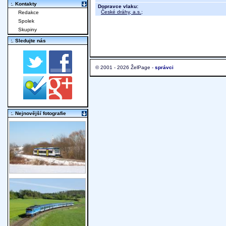
:. Kontakty
Dopravce vlaku:
České dráhy, a.s.
;
Redakce
Spolek
Skupiny
:. Sledujte nás
© 2001 - 2026 ŽelPage -
správci
:. Nejnovější fotografie