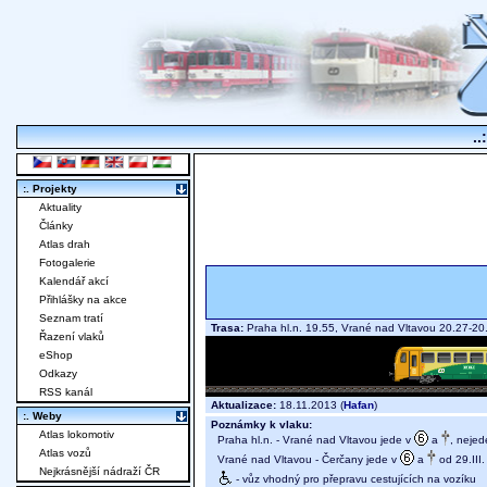
..
:. Projekty
Aktuality
Články
Atlas drah
Fotogalerie
Kalendář akcí
Přihlášky na akce
Seznam tratí
Trasa:
Praha hl.n. 19.55, Vrané nad Vltavou 20.27-
Řazení vlaků
eShop
Odkazy
RSS kanál
Aktualizace:
18.11.2013 (
Hafan
)
:. Weby
Poznámky k vlaku:
Atlas lokomotiv
Praha hl.n. - Vrané nad Vltavou jede v
a
, nejed
Atlas vozů
Vrané nad Vltavou - Čerčany jede v
a
od 29.III.
Nejkrásnější nádraží ČR
- vůz vhodný pro přepravu cestujících na vozíku