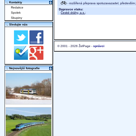
:. Kontakty
- rozšířená přeprava spoluzavazadel, především j
Redakce
Dopravce vlaku:
České dráhy, a.s.
;
Spolek
Skupiny
:. Sledujte nás
© 2001 - 2026 ŽelPage -
správci
:. Nejnovější fotografie