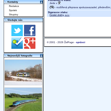
Poznámky k vlaku:
:. Kontakty
Jede v
Redakce
- rozšířená přeprava spoluzavazadel, především j
Spolek
Dopravce vlaku:
Skupiny
České dráhy, a.s.
;
:. Sledujte nás
© 2001 - 2026 ŽelPage -
správci
:. Nejnovější fotografie