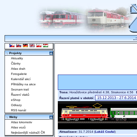
..
:. Projekty
Aktuality
Články
Atlas drah
Fotogalerie
Kalendář akcí
Přihlášky na akce
Seznam tratí
Trasa:
Horažďovice předměstí 4.38, Strakonice 4.56
Řazení vlaků
Řazení platné v období:
eShop
Odkazy
RSS kanál
:. Weby
Atlas lokomotiv
Atlas vozů
Aktualizace:
31.7.2014 (
Lukáš Coufal
)
Nejkrásnější nádraží ČR