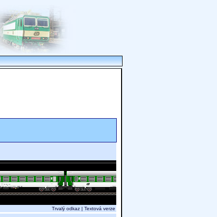
Trvalý odkaz
|
Textová verze