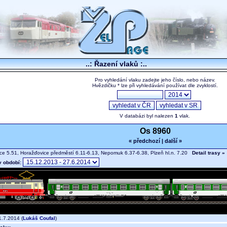
..: Řazení vlaků :..
Pro vyhledání vlaku zadejte jeho číslo, nebo název.
Hvězdičku * lze při vyhledávání používat dle zvyklostí.
V databázi byl nalezen
1
vlak.
Os 8960
« předchozí
|
další »
ce 5.51, Horažďovice předměstí 6.11-6.13, Nepomuk 6.37-6.38, Plzeň hl.n. 7.20
Detail trasy »
v období:
.7.2014 (
Lukáš Coufal
)