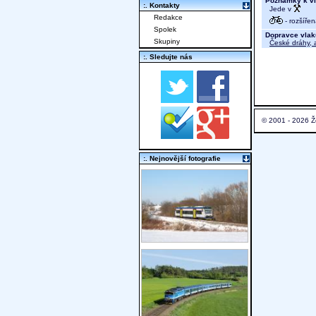
Poznámky k vl
:. Kontakty
Jede v
Redakce
- rozšíře
Spolek
Dopravce vlak
Skupiny
České dráhy, a
:. Sledujte nás
© 2001 - 2026 Ž
:. Nejnovější fotografie