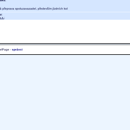
aku:
ná přeprava spoluzavazadel, především jízdních kol
u:
.s.
;
elPage -
správci