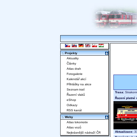
:. Projekty
Aktuality
Články
Atlas drah
Fotogalerie
Kalendář akcí
Přihlášky na akce
Seznam tratí
Trasa:
Strakoni
Řazení vlaků
Řazení platné 
eShop
Odkazy
RSS kanál
:. Weby
Atlas lokomotiv
Atlas vozů
Aktualizace:
31
Nejkrásnější nádraží ČR