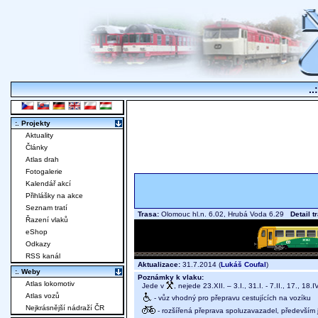
..
:. Projekty
Aktuality
Články
Atlas drah
Fotogalerie
Kalendář akcí
Přihlášky na akce
Seznam tratí
Trasa:
Olomouc hl.n. 6.02, Hrubá Voda 6.29
Detail t
Řazení vlaků
eShop
Odkazy
RSS kanál
Aktualizace:
31.7.2014 (
Lukáš Coufal
)
:. Weby
Poznámky k vlaku:
Atlas lokomotiv
Jede v
, nejede 23.XII. – 3.I., 31.I. - 7.II., 17., 18.I
Atlas vozů
- vůz vhodný pro přepravu cestujících na vozíku
Nejkrásnější nádraží ČR
- rozšířená přeprava spoluzavazadel, především j