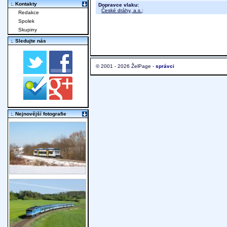
:. Kontakty
Dopravce vlaku:
České dráhy, a.s.
;
Redakce
Spolek
Skupiny
:. Sledujte nás
© 2001 - 2026 ŽelPage -
správci
:. Nejnovější fotografie