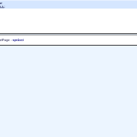
u:
.s.
;
elPage -
správci