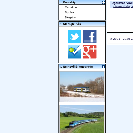
:. Kontakty
Dopravce vlak
České dráhy, a
Redakce
Spolek
Skupiny
:. Sledujte nás
© 2001 - 2026 Ž
:. Nejnovější fotografie