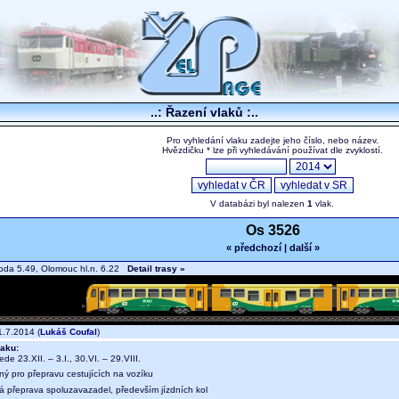
..: Řazení vlaků :..
Pro vyhledání vlaku zadejte jeho číslo, nebo název.
Hvězdičku * lze při vyhledávání používat dle zvyklostí.
V databázi byl nalezen
1
vlak.
Os 3526
« předchozí
|
další »
oda 5.49, Olomouc hl.n. 6.22
Detail trasy »
.7.2014 (
Lukáš Coufal
)
aku:
jede 23.XII. – 3.I., 30.VI. – 29.VIII.
ný pro přepravu cestujících na vozíku
ná přeprava spoluzavazadel, především jízdních kol