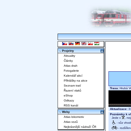
:. Projekty
Aktuality
Články
Atlas drah
Fotogalerie
Kalendář akcí
Přihlášky na akce
Seznam tratí
Trasa:
Hrubá V
Řazení vlaků
eShop
Odkazy
RSS kanál
Aktualizace:
31
:. Weby
Poznámky k vl
Atlas lokomotiv
Jede v
, ne
Atlas vozů
- vůz vhod
Nejkrásnější nádraží ČR
- rozšíře