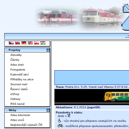
..
:. Projekty
Aktuality
Články
Atlas drah
Fotogalerie
Kalendář akcí
Přihlášky na akce
Seznam tratí
Trasa:
Praha hl.n. 5.25, Vrané nad Vltavou 5.57-6.02
Řazení vlaků
eShop
Odkazy
RSS kanál
Aktualizace:
6.1.2014 (
jogurt36
)
:. Weby
Poznámky k vlaku:
Atlas lokomotiv
Jede v
Atlas vozů
- vůz vhodný pro přepravu cestujících na vozíku
Nejkrásnější nádraží ČR
- rozšířená přeprava spoluzavazadel, především j