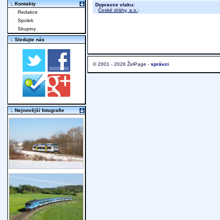
:. Kontakty
Dopravce vlaku:
České dráhy, a.s.
;
Redakce
Spolek
Skupiny
:. Sledujte nás
© 2001 - 2026 ŽelPage -
správci
:. Nejnovější fotografie