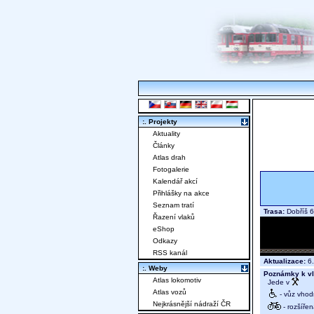
:. Projekty
Aktuality
Články
Atlas drah
Fotogalerie
Kalendář akcí
Přihlášky na akce
Seznam tratí
Trasa:
Dobříš 6
Řazení vlaků
eShop
Odkazy
RSS kanál
Aktualizace:
6.
:. Weby
Poznámky k vl
Atlas lokomotiv
Jede v
Atlas vozů
- vůz vhod
Nejkrásnější nádraží ČR
- rozšíře