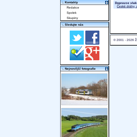
:. Kontakty
Dopravce vlak
České dráhy, a
Redakce
Spolek
Skupiny
:. Sledujte nás
© 2001 - 2026 Ž
:. Nejnovější fotografie