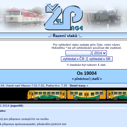
..: Řazení vlaků :..
Pro vyhledání vlaku zadejte jeho číslo, nebo název.
Hvězdičku * lze při vyhledávání používat dle zvyklostí.
V databázi byl nalezen
1
vlak.
Os 19004
« předchozí
|
další »
.04, Vrané nad Vltavou 7.01-7.02, Praha hl.n. 7.35
Detail trasy »
1.2014 (
jogurt36
)
aku:
ný pro přepravu cestujících na vozíku
ná přeprava spoluzavazadel, především jízdních kol