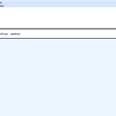
u:
.s.
;
elPage -
správci