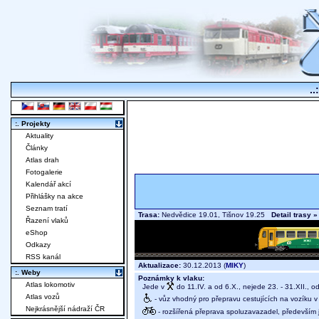
..
:. Projekty
Aktuality
Články
Atlas drah
Fotogalerie
Kalendář akcí
Přihlášky na akce
Seznam tratí
Trasa:
Nedvědice 19.01, Tišnov 19.25
Detail trasy »
Řazení vlaků
eShop
Odkazy
RSS kanál
Aktualizace:
30.12.2013 (
MIKY
)
:. Weby
Poznámky k vlaku:
Atlas lokomotiv
Jede v
do 11.IV. a od 6.X., nejede 23. - 31.XII., o
Atlas vozů
- vůz vhodný pro přepravu cestujících na vozíku 
Nejkrásnější nádraží ČR
- rozšířená přeprava spoluzavazadel, především j