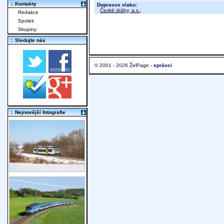
:. Kontakty
Dopravce vlaku:
České dráhy, a.s.
;
Redakce
Spolek
Skupiny
:. Sledujte nás
© 2001 - 2026 ŽelPage -
správci
:. Nejnovější fotografie