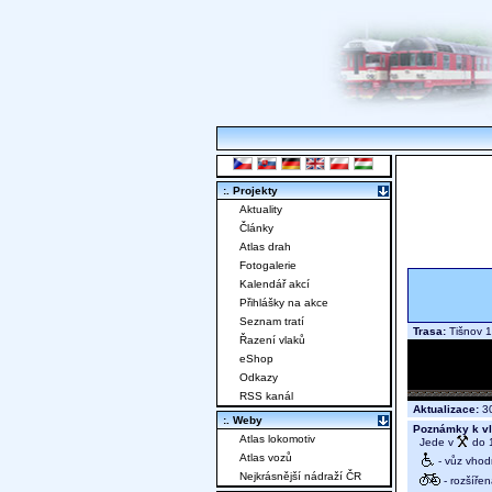
:. Projekty
Aktuality
Články
Atlas drah
Fotogalerie
Kalendář akcí
Přihlášky na akce
Seznam tratí
Trasa:
Tišnov 
Řazení vlaků
eShop
Odkazy
RSS kanál
Aktualizace:
30
:. Weby
Poznámky k vl
Atlas lokomotiv
Jede v
do 1
Atlas vozů
- vůz vhod
Nejkrásnější nádraží ČR
- rozšíře