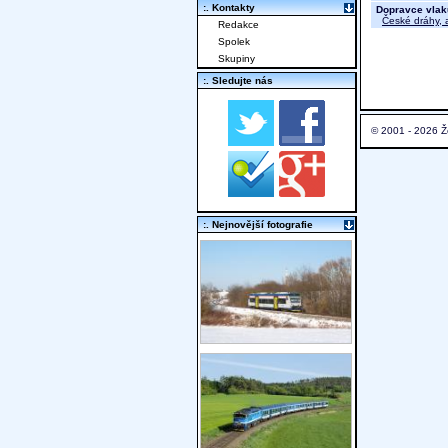
:. Kontakty
Dopravce vlak
České dráhy, a
Redakce
Spolek
Skupiny
:. Sledujte nás
© 2001 - 2026 Ž
:. Nejnovější fotografie