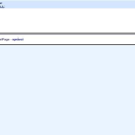
u:
.s.
;
elPage -
správci