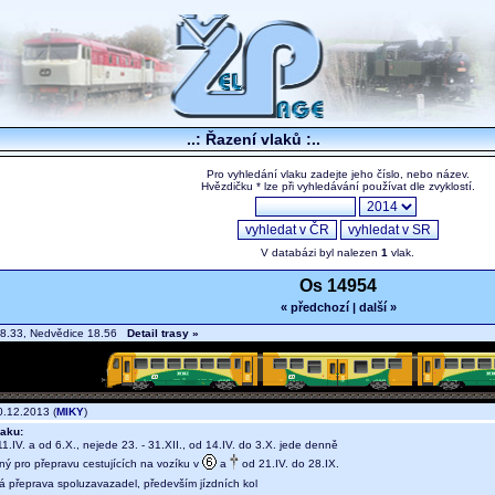
..: Řazení vlaků :..
Pro vyhledání vlaku zadejte jeho číslo, nebo název.
Hvězdičku * lze při vyhledávání používat dle zvyklostí.
V databázi byl nalezen
1
vlak.
Os 14954
« předchozí
|
další »
18.33, Nedvědice 18.56
Detail trasy »
.12.2013 (
MIKY
)
aku:
1.IV. a od 6.X., nejede 23. - 31.XII., od 14.IV. do 3.X. jede denně
ný pro přepravu cestujících na vozíku v
a
od 21.IV. do 28.IX.
ná přeprava spoluzavazadel, především jízdních kol