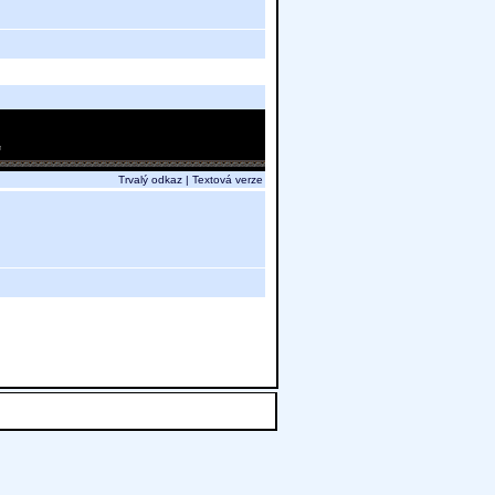
Trvalý odkaz
|
Textová verze