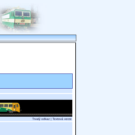
Trvalý odkaz
|
Textová verze