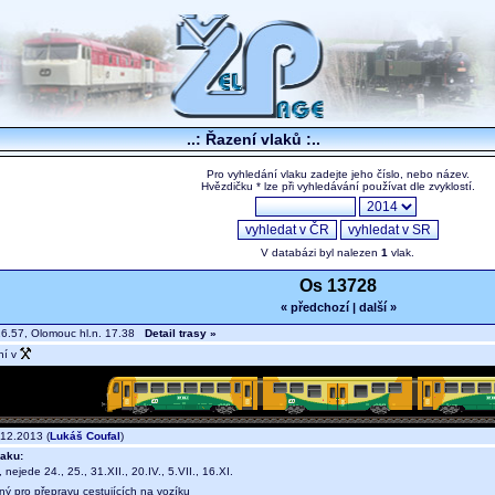
..: Řazení vlaků :..
Pro vyhledání vlaku zadejte jeho číslo, nebo název.
Hvězdičku * lze při vyhledávání používat dle zvyklostí.
V databázi byl nalezen
1
vlak.
Os 13728
« předchozí
|
další »
6.57, Olomouc hl.n. 17.38
Detail trasy »
ní v
12.2013 (
Lukáš Coufal
)
aku:
, nejede 24., 25., 31.XII., 20.IV., 5.VII., 16.XI.
ný pro přepravu cestujících na vozíku