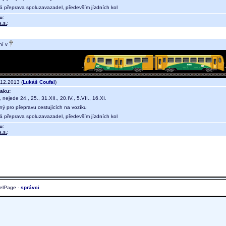
ná přeprava spoluzavazadel, především jízdních kol
u:
.s.
;
ní v
12.2013 (
Lukáš Coufal
)
aku:
, nejede 24., 25., 31.XII., 20.IV., 5.VII., 16.XI.
ný pro přepravu cestujících na vozíku
ná přeprava spoluzavazadel, především jízdních kol
u:
.s.
;
elPage -
správci