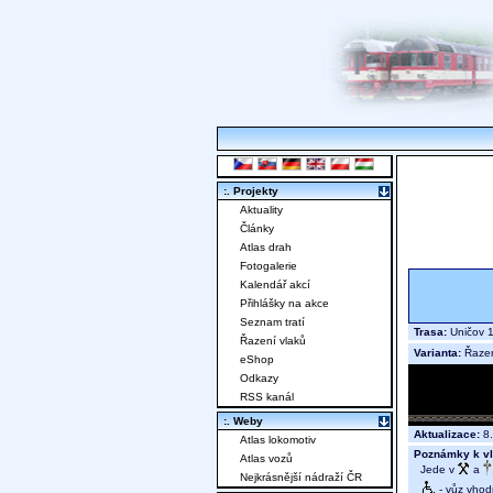
:. Projekty
Aktuality
Články
Atlas drah
Fotogalerie
Kalendář akcí
Přihlášky na akce
Seznam tratí
Trasa:
Uničov 1
Řazení vlaků
Varianta:
Řaze
eShop
Odkazy
RSS kanál
:. Weby
Aktualizace:
8.
Atlas lokomotiv
Poznámky k vl
Atlas vozů
Jede v
a
Nejkrásnější nádraží ČR
- vůz vhod