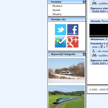
:. Kontakty
- rozšíře
Redakce
Dopravce vlak
Spolek
České dráhy, a
Skupiny
:. Sledujte nás
Varianta:
Řaze
Aktualizace:
8.
Poznámky k vl
Jede v
a
- vůz vhod
:. Nejnovější fotografie
- rozšíře
Dopravce vlak
České dráhy, a
© 2001 - 2026 Ž