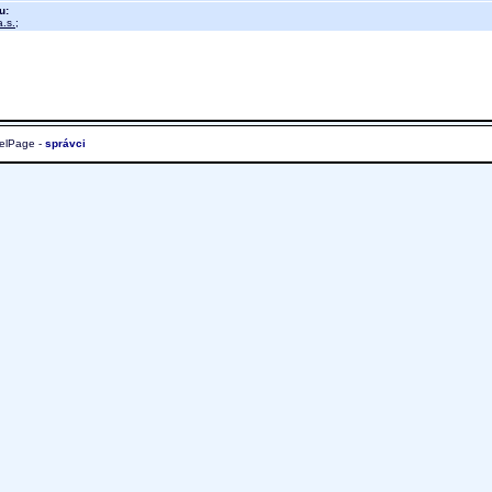
u:
.s.
;
elPage -
správci