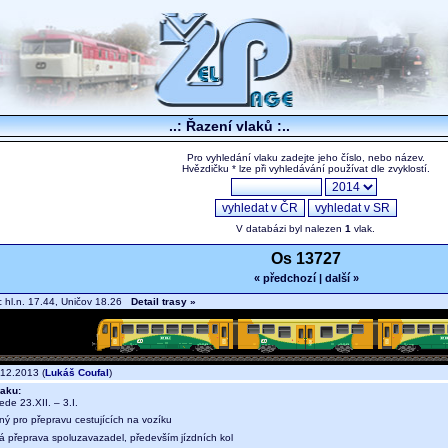
..: Řazení vlaků :..
Pro vyhledání vlaku zadejte jeho číslo, nebo název.
Hvězdičku * lze při vyhledávání používat dle zvyklostí.
V databázi byl nalezen
1
vlak.
Os 13727
« předchozí
|
další »
hl.n. 17.44, Uničov 18.26
Detail trasy »
12.2013 (
Lukáš Coufal
)
aku:
jede 23.XII. – 3.I.
ný pro přepravu cestujících na vozíku
ná přeprava spoluzavazadel, především jízdních kol