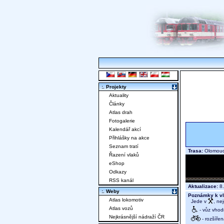
:. Projekty
Aktuality
Články
Atlas drah
Fotogalerie
Kalendář akcí
Přihlášky na akce
Seznam tratí
Trasa:
Olomouc 
Řazení vlaků
eShop
Odkazy
RSS kanál
Aktualizace:
8.
:. Weby
Poznámky k vl
Atlas lokomotiv
Jede v
, ne
Atlas vozů
- vůz vhod
Nejkrásnější nádraží ČR
- rozšíře