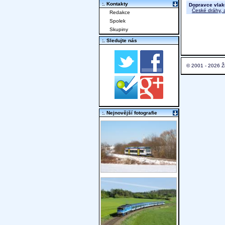
:. Kontakty
Dopravce vlak
České dráhy, a
Redakce
Spolek
Skupiny
:. Sledujte nás
© 2001 - 2026 Ž
:. Nejnovější fotografie