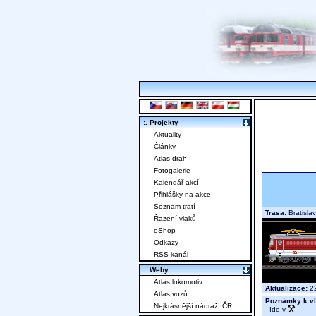
:. Projekty
Aktuality
Články
Atlas drah
Fotogalerie
Kalendář akcí
Přihlášky na akce
Seznam tratí
Trasa:
Bratisla
Řazení vlaků
eShop
Odkazy
RSS kanál
:. Weby
Atlas lokomotiv
Aktualizace:
22
Atlas vozů
Poznámky k vl
Nejkrásnější nádraží ČR
Ide v