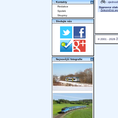
- zjednod
:. Kontakty
Redakce
Dopravce vlak
Železničná sp
Spolek
Skupiny
:. Sledujte nás
© 2001 - 2026 Ž
:. Nejnovější fotografie