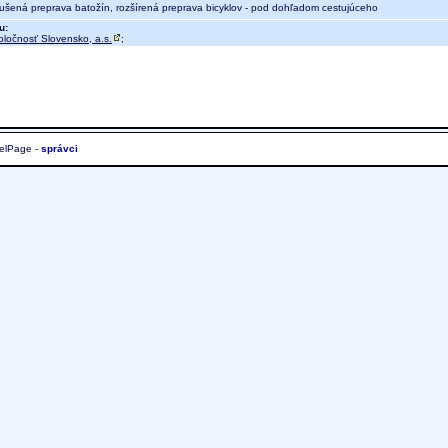
ušená preprava batožín, rozšírená preprava bicyklov - pod dohľadom cestujúceho
u:
oločnosť Slovensko, a.s.
;
elPage -
správci