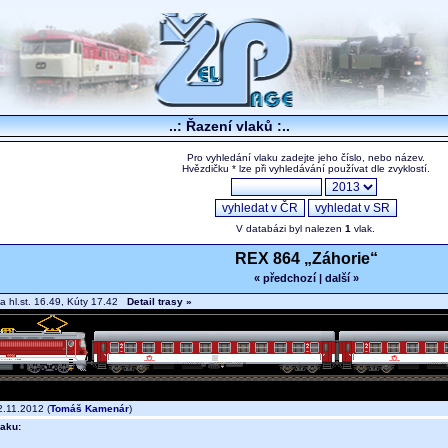
..: Řazení vlaků :..
Pro vyhledání vlaku zadejte jeho číslo, nebo název.
Hvězdičku * lze při vyhledávání používat dle zvyklostí.
V databázi byl nalezen
1
vlak.
REX 864 „Záhorie“
« předchozí
|
další »
va hl.st. 16.49, Kúty 17.42
Detail trasy »
.11.2012 (
Tomáš Kamenár
)
aku: