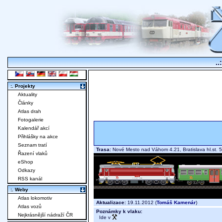
..
:. Projekty
Aktuality
Články
Atlas drah
Fotogalerie
Kalendář akcí
Přihlášky na akce
Seznam tratí
Trasa:
Nové Mesto nad Váhom 4.21, Bratislava hl.st.
Řazení vlaků
eShop
Odkazy
RSS kanál
:. Weby
Atlas lokomotiv
Aktualizace:
19.11.2012 (
Tomáš Kamenár
)
Atlas vozů
Poznámky k vlaku:
Nejkrásnější nádraží ČR
Ide v