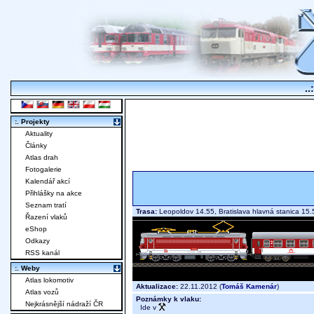
..
:. Projekty
Aktuality
Články
Atlas drah
Fotogalerie
Kalendář akcí
Přihlášky na akce
Seznam tratí
Trasa:
Leopoldov 14.55, Bratislava hlavná stanica 1
Řazení vlaků
eShop
Odkazy
RSS kanál
:. Weby
Atlas lokomotiv
Aktualizace:
22.11.2012 (
Tomáš Kamenár
)
Atlas vozů
Poznámky k vlaku:
Nejkrásnější nádraží ČR
Ide v