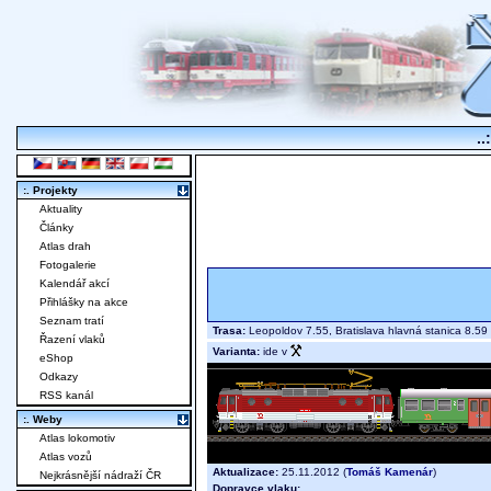
..
:. Projekty
Aktuality
Články
Atlas drah
Fotogalerie
Kalendář akcí
Přihlášky na akce
Seznam tratí
Trasa:
Leopoldov 7.55, Bratislava hlavná stanica 8.
Řazení vlaků
Varianta:
ide v
eShop
Odkazy
RSS kanál
:. Weby
Atlas lokomotiv
Atlas vozů
Aktualizace:
25.11.2012 (
Tomáš Kamenár
)
Nejkrásnější nádraží ČR
Dopravce vlaku: