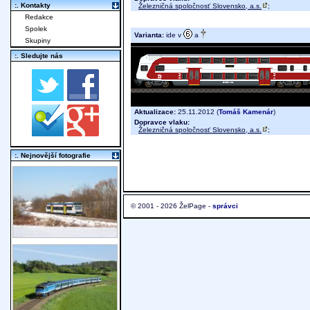
:. Kontakty
Železničná spoločnosť Slovensko, a.s.
;
Redakce
Spolek
Varianta:
ide v
a
Skupiny
:. Sledujte nás
Aktualizace:
25.11.2012 (
Tomáš Kamenár
)
Dopravce vlaku:
Železničná spoločnosť Slovensko, a.s.
;
:. Nejnovější fotografie
© 2001 - 2026 ŽelPage -
správci