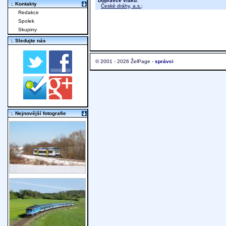
Dopravce vlaku:
:. Kontakty
České dráhy, a.s.
;
Redakce
Spolek
Skupiny
:. Sledujte nás
© 2001 - 2026 ŽelPage -
správci
:. Nejnovější fotografie