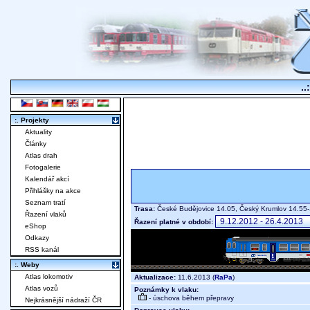
..
:. Projekty
Aktuality
Články
Atlas drah
Fotogalerie
Kalendář akcí
Přihlášky na akce
Seznam tratí
Trasa:
České Budějovice 14.05, Český Krumlov 14.55-
Řazení vlaků
Řazení platné v období:
eShop
Odkazy
RSS kanál
:. Weby
Atlas lokomotiv
Aktualizace:
11.6.2013 (
RaPa
)
Atlas vozů
Poznámky k vlaku:
- úschova během přepravy
Nejkrásnější nádraží ČR