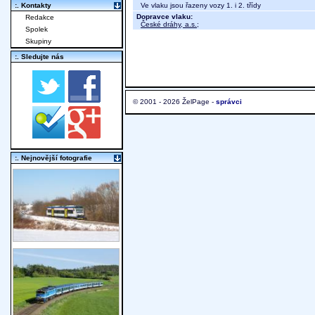
Ve vlaku jsou řazeny vozy 1. i 2. třídy
:. Kontakty
Dopravce vlaku:
Redakce
České dráhy, a.s.
;
Spolek
Skupiny
:. Sledujte nás
© 2001 - 2026 ŽelPage -
správci
:. Nejnovější fotografie