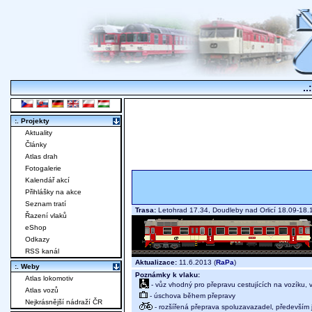
..
:. Projekty
Aktuality
Články
Atlas drah
Fotogalerie
Kalendář akcí
Přihlášky na akce
Seznam tratí
Trasa:
Letohrad 17.34, Doudleby nad Orlicí 18.09-18.1
Řazení vlaků
eShop
Odkazy
RSS kanál
Aktualizace:
11.6.2013 (
RaPa
)
:. Weby
Poznámky k vlaku:
Atlas lokomotiv
- vůz vhodný pro přepravu cestujících na vozíku,
Atlas vozů
- úschova během přepravy
Nejkrásnější nádraží ČR
- rozšířená přeprava spoluzavazadel, především j