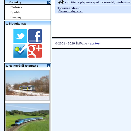
- rozšířená přeprava spoluzavazadel, především j
:. Kontakty
Redakce
Dopravce vlaku:
České dráhy, a.s.
;
Spolek
Skupiny
:. Sledujte nás
© 2001 - 2026 ŽelPage -
správci
:. Nejnovější fotografie