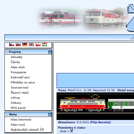
..
:. Projekty
Aktuality
Články
Atlas drah
Fotogalerie
Kalendář akcí
Přihlášky na akce
Seznam tratí
Trasa:
Plzeň hl.n. 11.09, Nepomuk 11.54
Detail tras
Řazení vlaků
eShop
Odkazy
RSS kanál
:. Weby
Atlas lokomotiv
Aktualizace:
5.6.2011 (
Filip Novotný
)
Atlas vozů
Poznámky k vlaku:
Nejkrásnější nádraží ČR
Jede v