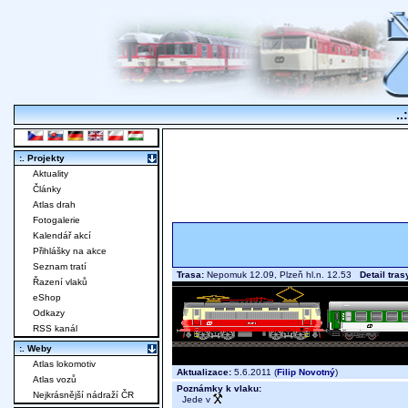
..
:. Projekty
Aktuality
Články
Atlas drah
Fotogalerie
Kalendář akcí
Přihlášky na akce
Seznam tratí
Trasa:
Nepomuk 12.09, Plzeň hl.n. 12.53
Detail tras
Řazení vlaků
eShop
Odkazy
RSS kanál
:. Weby
Atlas lokomotiv
Aktualizace:
5.6.2011 (
Filip Novotný
)
Atlas vozů
Poznámky k vlaku:
Nejkrásnější nádraží ČR
Jede v