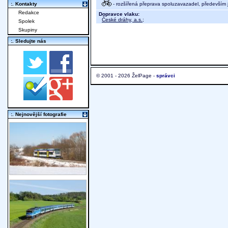
- rozšířená přeprava spoluzavazadel, především j
:. Kontakty
Redakce
Dopravce vlaku:
České dráhy, a.s.
;
Spolek
Skupiny
:. Sledujte nás
© 2001 - 2026 ŽelPage -
správci
:. Nejnovější fotografie