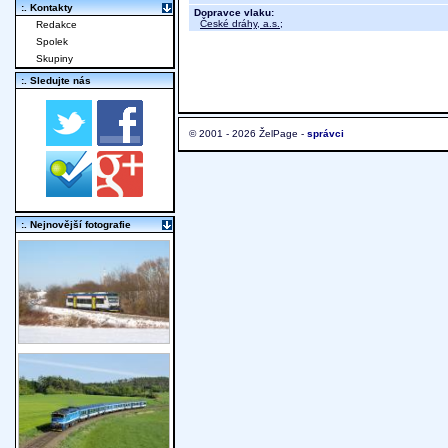
:. Kontakty
Dopravce vlaku:
České dráhy, a.s.
;
Redakce
Spolek
Skupiny
:. Sledujte nás
© 2001 - 2026 ŽelPage -
správci
:. Nejnovější fotografie