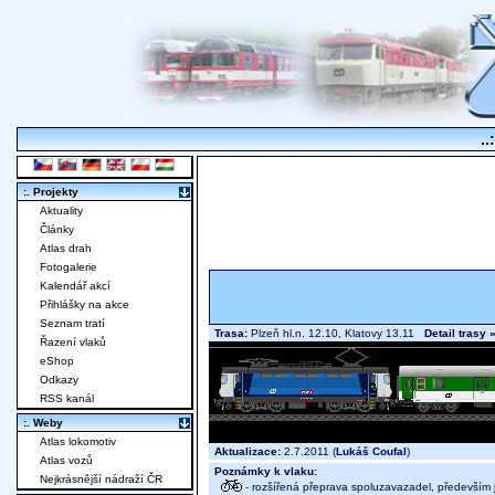
..
:. Projekty
Aktuality
Články
Atlas drah
Fotogalerie
Kalendář akcí
Přihlášky na akce
Seznam tratí
Trasa:
Plzeň hl.n. 12.10, Klatovy 13.11
Detail trasy 
Řazení vlaků
eShop
Odkazy
RSS kanál
:. Weby
Atlas lokomotiv
Aktualizace:
2.7.2011 (
Lukáš Coufal
)
Atlas vozů
Poznámky k vlaku:
Nejkrásnější nádraží ČR
- rozšířená přeprava spoluzavazadel, především j