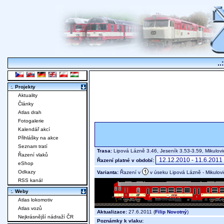
..
:. Projekty
Aktuality
Články
Atlas drah
Fotogalerie
Kalendář akcí
Přihlášky na akce
Seznam tratí
Trasa:
Lipová Lázně 3.46, Jeseník 3.53-3.59, Mikulov
Řazení vlaků
Řazení platné v období:
eShop
Odkazy
Varianta:
Řazení v
v úseku Lipová Lázně - Mikulov
RSS kanál
:. Weby
Atlas lokomotiv
Atlas vozů
Aktualizace:
27.6.2011 (
Filip Novotný
)
Nejkrásnější nádraží ČR
Poznámky k vlaku: