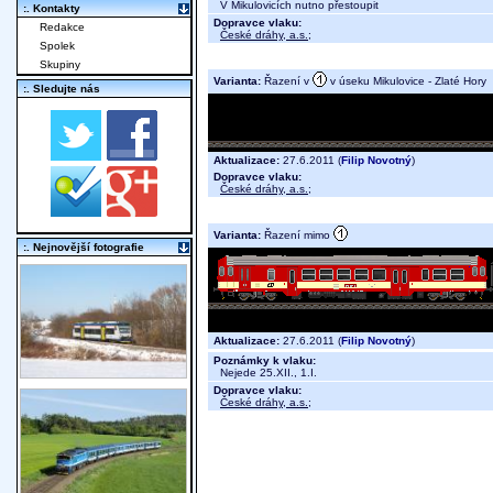
V Mikulovicích nutno přestoupit
:. Kontakty
Dopravce vlaku:
Redakce
České dráhy, a.s.
;
Spolek
Skupiny
Varianta:
Řazení v
v úseku Mikulovice - Zlaté Hory
:. Sledujte nás
Aktualizace:
27.6.2011 (
Filip Novotný
)
Dopravce vlaku:
České dráhy, a.s.
;
Varianta:
Řazení mimo
:. Nejnovější fotografie
Aktualizace:
27.6.2011 (
Filip Novotný
)
Poznámky k vlaku:
Nejede 25.XII., 1.I.
Dopravce vlaku:
České dráhy, a.s.
;