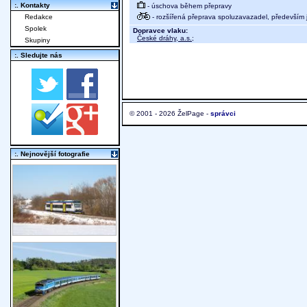
:. Kontakty
- úschova během přepravy
- rozšířená přeprava spoluzavazadel, především j
Redakce
Spolek
Dopravce vlaku:
České dráhy, a.s.
;
Skupiny
:. Sledujte nás
© 2001 - 2026 ŽelPage -
správci
:. Nejnovější fotografie