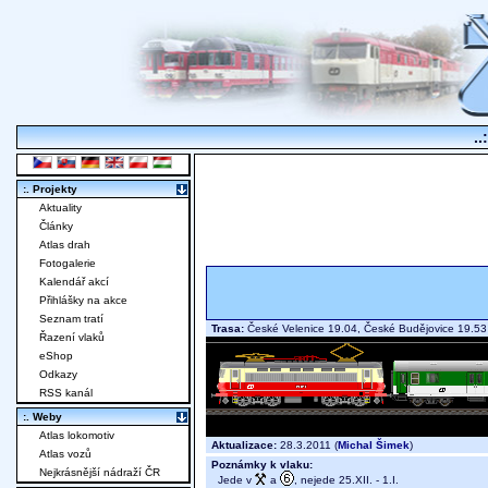
..
:. Projekty
Aktuality
Články
Atlas drah
Fotogalerie
Kalendář akcí
Přihlášky na akce
Seznam tratí
Trasa:
České Velenice 19.04, České Budějovice 19.
Řazení vlaků
eShop
Odkazy
RSS kanál
:. Weby
Atlas lokomotiv
Aktualizace:
28.3.2011 (
Michal Šimek
)
Atlas vozů
Poznámky k vlaku:
Nejkrásnější nádraží ČR
Jede v
a
, nejede 25.XII. - 1.I.