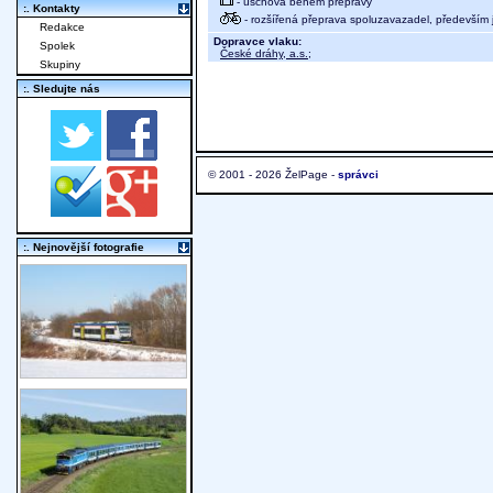
- úschova během přepravy
:. Kontakty
- rozšířená přeprava spoluzavazadel, především j
Redakce
Dopravce vlaku:
Spolek
České dráhy, a.s.
;
Skupiny
:. Sledujte nás
© 2001 - 2026 ŽelPage -
správci
:. Nejnovější fotografie