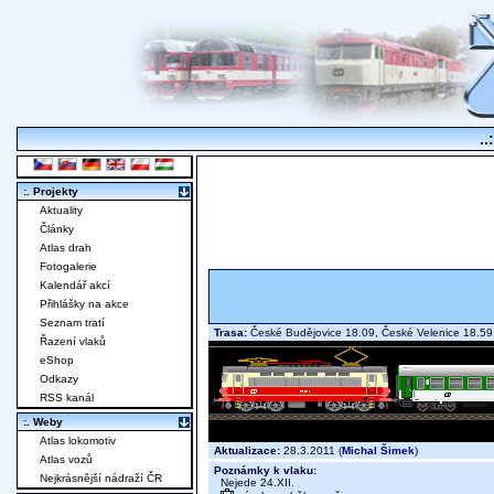
..
:. Projekty
Aktuality
Články
Atlas drah
Fotogalerie
Kalendář akcí
Přihlášky na akce
Seznam tratí
Trasa:
České Budějovice 18.09, České Velenice 18.
Řazení vlaků
eShop
Odkazy
RSS kanál
:. Weby
Atlas lokomotiv
Aktualizace:
28.3.2011 (
Michal Šimek
)
Atlas vozů
Poznámky k vlaku:
Nejkrásnější nádraží ČR
Nejede 24.XII.