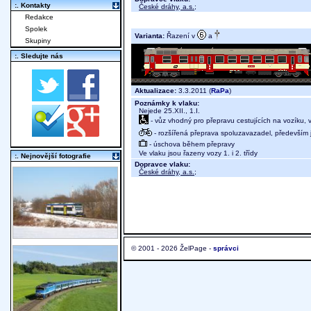
:. Kontakty
České dráhy, a.s.
;
Redakce
Spolek
Varianta:
Řazení v
a
Skupiny
:. Sledujte nás
Aktualizace:
3.3.2011 (
RaPa
)
Poznámky k vlaku:
Nejede 25.XII., 1.I.
- vůz vhodný pro přepravu cestujících na vozíku,
- rozšířená přeprava spoluzavazadel, především j
- úschova během přepravy
Ve vlaku jsou řazeny vozy 1. i 2. třídy
:. Nejnovější fotografie
Dopravce vlaku:
České dráhy, a.s.
;
© 2001 - 2026 ŽelPage -
správci