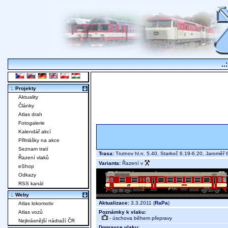
..
:. Projekty
Aktuality
Články
Atlas drah
Fotogalerie
Kalendář akcí
Přihlášky na akce
Seznam tratí
Trasa:
Trutnov hl.n. 5.40, Starkoč 6.19-6.20, Jaroměř
Řazení vlaků
Varianta:
Řazení v
eShop
Odkazy
RSS kanál
:. Weby
Aktualizace:
3.3.2011 (
RaPa
)
Atlas lokomotiv
Poznámky k vlaku:
Atlas vozů
- úschova během přepravy
Nejkrásnější nádraží ČR
Dopravce vlaku: