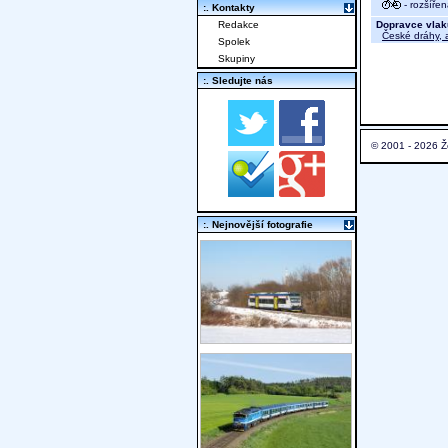
- rozšíře
:. Kontakty
Dopravce vlak
Redakce
České dráhy, a
Spolek
Skupiny
:. Sledujte nás
© 2001 - 2026 Ž
:. Nejnovější fotografie