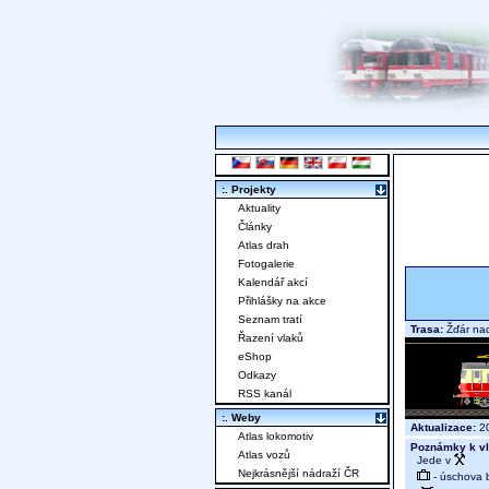
:. Projekty
Aktuality
Články
Atlas drah
Fotogalerie
Kalendář akcí
Přihlášky na akce
Seznam tratí
Trasa:
Žďár na
Řazení vlaků
eShop
Odkazy
RSS kanál
:. Weby
Aktualizace:
20
Atlas lokomotiv
Poznámky k vl
Atlas vozů
Jede v
Nejkrásnější nádraží ČR
- úschova 