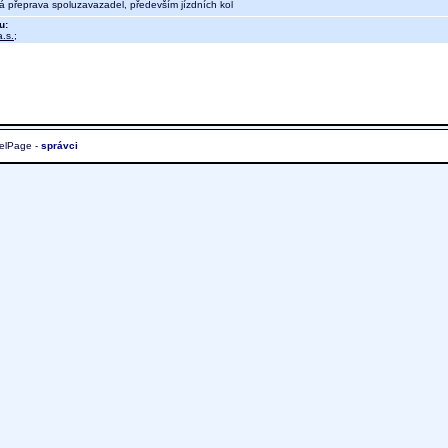
ná přeprava spoluzavazadel, především jízdních kol
u:
.s.
;
elPage -
správci