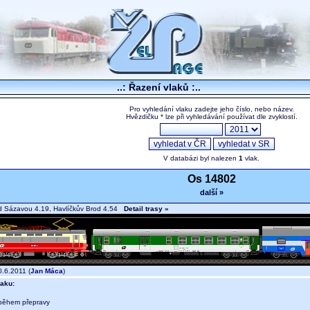
..: Řazení vlaků :..
Pro vyhledání vlaku zadejte jeho číslo, nebo název.
Hvězdičku * lze při vyhledávání používat dle zvyklostí.
V databázi byl nalezen
1
vlak.
Os 14802
další »
d Sázavou 4.19, Havlíčkův Brod 4.54
Detail trasy »
.6.2011 (
Jan Máca
)
aku:
během přepravy