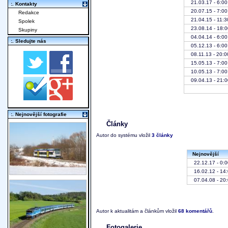
21.03.17 - 6:00
:. Kontakty
20.07.15 - 7:00
Redakce
21.04.15 - 11:3
Spolek
23.08.14 - 18:0
Skupiny
04.04.14 - 6:00
:. Sledujte nás
05.12.13 - 6:00
08.11.13 - 20:0
15.05.13 - 7:00
10.05.13 - 7:00
09.04.13 - 21:0
:. Nejnovější fotografie
Články
Autor do systému vložil
3 články
Nejnovější
22.12.17 - 0:0
16.02.12 - 14
07.04.08 - 20
Autor k aktualitám a článkům vložil
68 komentářů
.
Fotogalerie