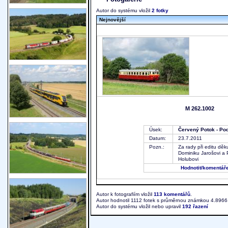
Autor do systému vložil
2 fotky
Nejnovější
M 262.1002
Úsek:
Červený Potok - Pod
Datum:
23.7.2011
Pozn.:
Za rady při editu děku
Dominiku Jarošovi a 
Holubovi
Hodnotit
/komentář
Autor k fotografiím vložil
113 komentářů
.
Autor hodnotil 1112 fotek s průměrnou známkou 4.8966
Autor do systému vložil nebo upravil
192 řazení