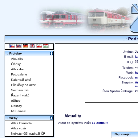
..: Pod
Jméno:
J
:. Projekty
E-mail:
j
Aktuality
3
ICQ:
Články
Telefon:
+
Atlas drah
Web:
ht
Fotogalerie
Facebook:
m
Kalendář akcí
Skupiny:
At
Přihlášky na akce
m
Seznam tratí
Člen Spolku ŽelPage:
2
Řazení vlaků
eShop
Odkazy
RSS kanál
Aktuality
:. Weby
Autor do systému vložil
17 aktualit
Atlas lokomotiv
Atlas vozů
Nejkrásnější nádraží ČR
Nejnovější