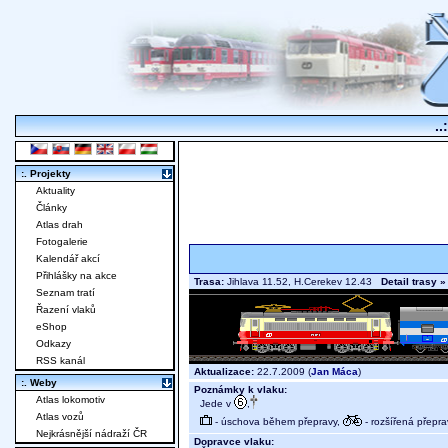
..
:. Projekty
Aktuality
Články
Atlas drah
Fotogalerie
Kalendář akcí
Přihlášky na akce
Trasa:
Jihlava 11.52, H.Cerekev 12.43
Detail trasy »
Seznam tratí
Řazení vlaků
eShop
Odkazy
RSS kanál
Aktualizace:
22.7.2009 (
Jan Máca
)
:. Weby
Poznámky k vlaku:
Atlas lokomotiv
Jede v
,
Atlas vozů
- úschova během přepravy,
- rozšířená přepra
Nejkrásnější nádraží ČR
Dopravce vlaku: