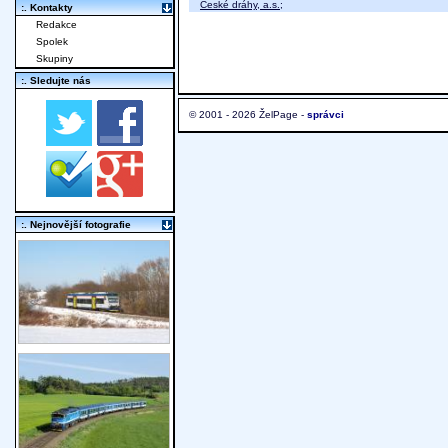
České dráhy, a.s.
;
:. Kontakty
Redakce
Spolek
Skupiny
:. Sledujte nás
© 2001 - 2026 ŽelPage -
správci
:. Nejnovější fotografie