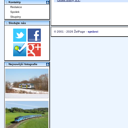
České dráhy, a.s.
;
:. Kontakty
Redakce
Spolek
Skupiny
:. Sledujte nás
© 2001 - 2026 ŽelPage -
správci
:. Nejnovější fotografie