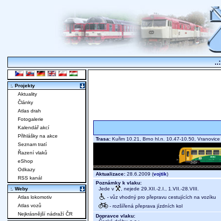
..
:. Projekty
Aktuality
Články
Atlas drah
Fotogalerie
Kalendář akcí
Přihlášky na akce
Trasa:
Kuřim 10.21, Brno hl.n. 10.47-10.50, Vranovi
Seznam tratí
Řazení vlaků
eShop
Odkazy
Aktualizace:
28.6.2009 (
vojtik
)
RSS kanál
Poznámky k vlaku:
Jede v
, nejede 29.XII.-2.I., 1.VII.-28.VIII.
:. Weby
- vůz vhodný pro přepravu cestujících na vozíku
Atlas lokomotiv
Atlas vozů
- rozšířená přeprava jízdních kol
Nejkrásnější nádraží ČR
Dopravce vlaku: