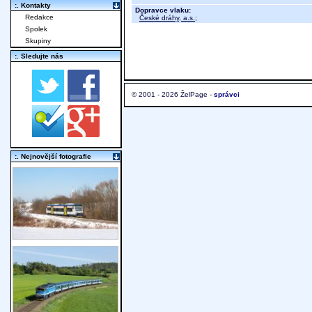
:. Kontakty
Dopravce vlaku:
Redakce
České dráhy, a.s.
;
Spolek
Skupiny
:. Sledujte nás
© 2001 - 2026 ŽelPage -
správci
:. Nejnovější fotografie