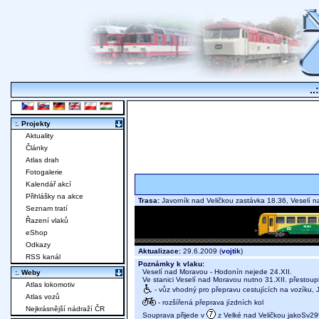
..
:. Projekty
Aktuality
Články
Atlas drah
Fotogalerie
Kalendář akcí
Přihlášky na akce
Trasa:
Javorník nad Veličkou zastávka 18.36, Veselí
Seznam tratí
Řazení vlaků
eShop
Odkazy
Aktualizace:
29.6.2009 (
vojtik
)
RSS kanál
Poznámky k vlaku:
Veselí nad Moravou - Hodonín nejede 24.XII.
:. Weby
Ve stanici Veselí nad Moravou nutno 31.XII. přestoupi
Atlas lokomotiv
- vůz vhodný pro přepravu cestujících na vozíku, J
Atlas vozů
- rozšířená přeprava jízdních kol
Nejkrásnější nádraží ČR
Souprava přijede v
z Velké nad Veličkou jakoSv29