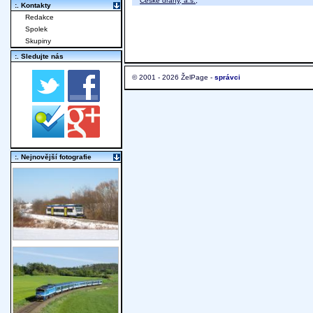
České dráhy, a.s.
;
:. Kontakty
Redakce
Spolek
Skupiny
:. Sledujte nás
© 2001 - 2026 ŽelPage -
správci
:. Nejnovější fotografie