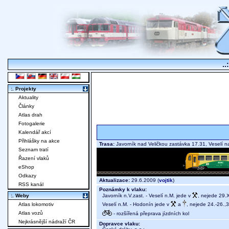
..
:. Projekty
Aktuality
Články
Atlas drah
Fotogalerie
Kalendář akcí
Přihlášky na akce
Trasa:
Javorník nad Veličkou zastávka 17.31, Veselí
Seznam tratí
Řazení vlaků
eShop
Odkazy
Aktualizace:
29.6.2009 (
vojtik
)
RSS kanál
Poznámky k vlaku:
Javorník n.V.zast. - Veselí n.M. jede v
, nejede 29.XI
:. Weby
Veselí n.M. - Hodonín jede v
a
, nejede 24.-26.,31
Atlas lokomotiv
Atlas vozů
- rozšířená přeprava jízdních kol
Nejkrásnější nádraží ČR
Dopravce vlaku: