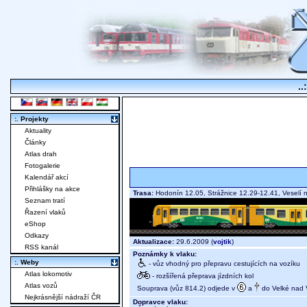
..
:. Projekty
Aktuality
Články
Atlas drah
Fotogalerie
Kalendář akcí
Přihlášky na akce
Trasa:
Hodonín 12.05, Strážnice 12.29-12.41, Veselí
Seznam tratí
Řazení vlaků
eShop
Odkazy
Aktualizace:
29.6.2009 (
vojtik
)
RSS kanál
Poznámky k vlaku:
:. Weby
- vůz vhodný pro přepravu cestujících na vozíku
Atlas lokomotiv
- rozšířená přeprava jízdních kol
Atlas vozů
Souprava (vůz 814.2) odjede v
a
do Velké nad V
Nejkrásnější nádraží ČR
Dopravce vlaku: