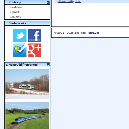
České dráhy, a.s.
;
:. Kontakty
Redakce
Spolek
Skupiny
:. Sledujte nás
© 2001 - 2026 ŽelPage -
správci
:. Nejnovější fotografie