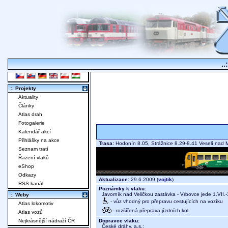
..
:. Projekty
Aktuality
Články
Atlas drah
Fotogalerie
Kalendář akcí
Přihlášky na akce
Trasa:
Hodonín 8.05, Strážnice 8.29-8.41 Veselí nad 
Seznam tratí
Řazení vlaků
eShop
Odkazy
Aktualizace:
29.6.2009 (
vojtik
)
RSS kanál
Poznámky k vlaku:
Javorník nad Veličkou zastávka - Vrbovce jede 1.VII.-3
:. Weby
- vůz vhodný pro přepravu cestujících na vozíku
Atlas lokomotiv
- rozšířená přeprava jízdních kol
Atlas vozů
Dopravce vlaku:
Nejkrásnější nádraží ČR
České dráhy, a.s.
;