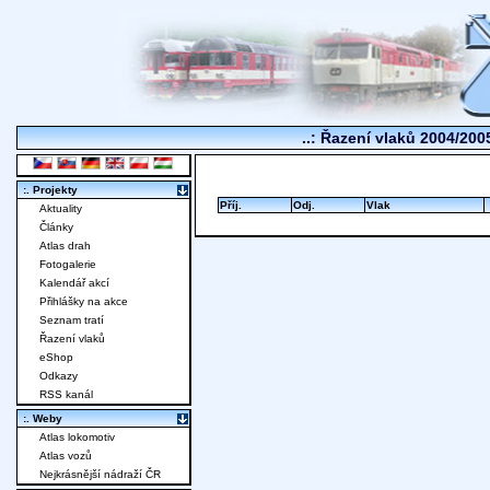
..: Řazení vlaků 2004/2005
:. Projekty
Příj.
Odj.
Vlak
Aktuality
Články
Atlas drah
Fotogalerie
Kalendář akcí
Přihlášky na akce
Seznam tratí
Řazení vlaků
eShop
Odkazy
RSS kanál
:. Weby
Atlas lokomotiv
Atlas vozů
Nejkrásnější nádraží ČR