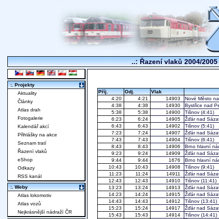
..: Řazení vlaků 2004/2005
:. Projekty
Příj.
Odj.
Vlak
Aktuality
4:20
4:21
14903
Nové Město na
Články
4:38
4:38
14930
Bystřice nad P
Atlas drah
5:38
5:38
14900
Tišnov
(4:41)
Fotogalerie
6:23
6:24
14905
Žďár nad Sáza
6:43
6:43
14902
Tišnov
(5:41)
Kalendář akcí
7:23
7:24
14907
Žďár nad Sáza
Přihlášky na akce
7:43
7:43
14904
Tišnov
(6:41)
Seznam tratí
8:43
8:43
14906
Brno hlavní ná
Řazení vlaků
9:23
9:24
14909
Žďár nad Sáza
eShop
9:44
9:44
1676
Brno hlavní ná
10:43
10:43
14908
Tišnov
(9:41)
Odkazy
11:23
11:24
14911
Žďár nad Sáza
RSS kanál
12:43
12:43
14910
Tišnov
(11:41)
:. Weby
13:23
13:24
14913
Žďár nad Sáza
14:23
14:24
14915
Žďár nad Sáza
Atlas lokomotiv
14:43
14:43
14912
Tišnov
(13:41)
Atlas vozů
15:23
15:24
14917
Žďár nad Sáza
Nejkrásnější nádraží ČR
15:43
15:43
14914
Tišnov
(14:41)