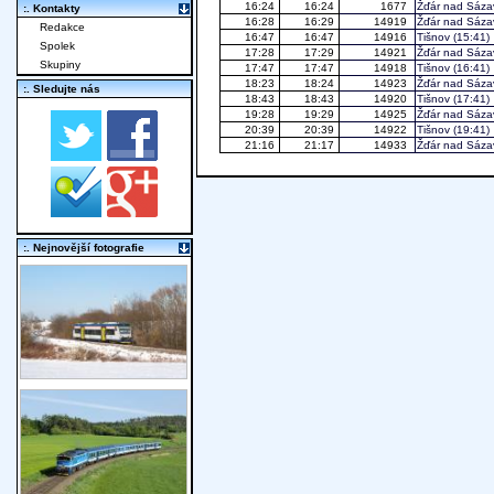
16:24
16:24
1677
Žďár nad Sáza
:. Kontakty
16:28
16:29
14919
Žďár nad Sáza
Redakce
16:47
16:47
14916
Tišnov
(15:41)
Spolek
17:28
17:29
14921
Žďár nad Sáza
Skupiny
17:47
17:47
14918
Tišnov
(16:41)
18:23
18:24
14923
Žďár nad Sáza
:. Sledujte nás
18:43
18:43
14920
Tišnov
(17:41)
19:28
19:29
14925
Žďár nad Sáza
20:39
20:39
14922
Tišnov
(19:41)
21:16
21:17
14933
Žďár nad Sáza
:. Nejnovější fotografie