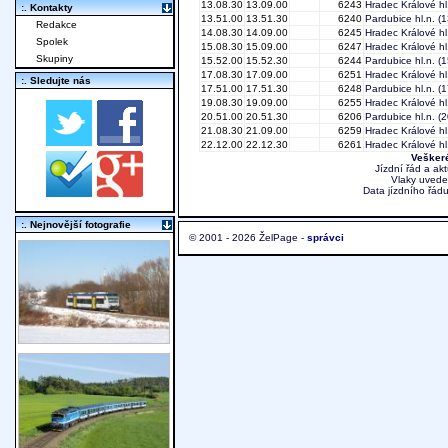
13.08.30
13.09.00
6243
Hradec Králové hl
:. Kontakty
13.51.00
13.51.30
6240
Pardubice hl.n.
(1
Redakce
14.08.30
14.09.00
6245
Hradec Králové hl
Spolek
15.08.30
15.09.00
6247
Hradec Králové hl
Skupiny
15.52.00
15.52.30
6244
Pardubice hl.n.
(1
17.08.30
17.09.00
6251
Hradec Králové hl
:. Sledujte nás
17.51.00
17.51.30
6248
Pardubice hl.n.
(1
19.08.30
19.09.00
6255
Hradec Králové hl
20.51.00
20.51.30
6206
Pardubice hl.n.
(2
21.08.30
21.09.00
6259
Hradec Králové hl
22.12.00
22.12.30
6261
Hradec Králové hl
Veškeré
Jízdní řád a ak
Vlaky uvede
Data jízdního řádu
:. Nejnovější fotografie
© 2001 - 2026 ŽelPage -
správci