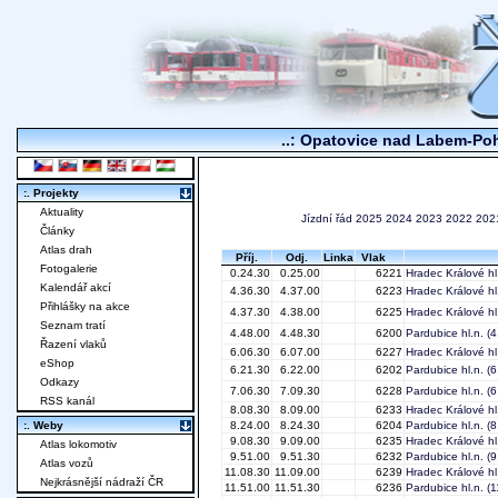
..: Opatovice nad Labem-Pohř
:. Projekty
Aktuality
Jízdní řád
2025
2024
2023
2022
202
Články
Atlas drah
Příj.
Odj.
Linka
Vlak
Fotogalerie
0.24.30
0.25.00
6221
Hradec Králové hl
Kalendář akcí
4.36.30
4.37.00
6223
Hradec Králové hl
Přihlášky na akce
4.37.30
4.38.00
6225
Hradec Králové hl
Seznam tratí
4.48.00
4.48.30
6200
Pardubice hl.n.
(4
Řazení vlaků
6.06.30
6.07.00
6227
Hradec Králové hl
eShop
6.21.30
6.22.00
6202
Pardubice hl.n.
(6
Odkazy
7.06.30
7.09.30
6228
Pardubice hl.n.
(6
RSS kanál
8.08.30
8.09.00
6233
Hradec Králové hl
:. Weby
8.24.00
8.24.30
6204
Pardubice hl.n.
(8
9.08.30
9.09.00
6235
Hradec Králové hl
Atlas lokomotiv
9.51.00
9.51.30
6232
Pardubice hl.n.
(9
Atlas vozů
11.08.30
11.09.00
6239
Hradec Králové hl
Nejkrásnější nádraží ČR
11.51.00
11.51.30
6236
Pardubice hl.n.
(1