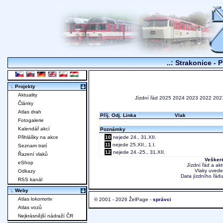
..: Strakonice - 
:. Projekty
Aktuality
Jízdní řád
2025
2024
2023
2022
202
Články
Atlas drah
Příj.
Odj.
Linka
Vlak
Fotogalerie
Kalendář akcí
Poznámky
Přihlášky na akce
10
nejede 24., 31.XII.
11
nejede 25.XII., 1.I.
Seznam tratí
12
nejede 24.-25., 31.XII.
Řazení vlaků
Veškeré
eShop
Jízdní řád a ak
Vlaky uvede
Odkazy
Data jízdního řádu
RSS kanál
:. Weby
Atlas lokomotiv
© 2001 - 2026 ŽelPage -
správci
Atlas vozů
Nejkrásnější nádraží ČR