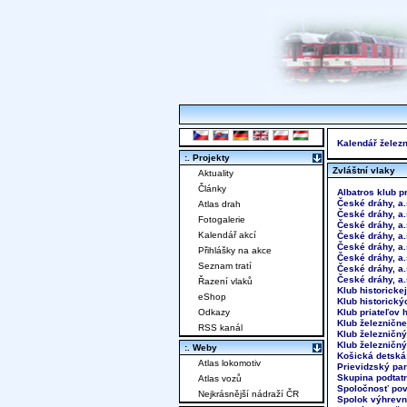
Kalendář železn
:. Projekty
Zvláštní vlaky
Aktuality
Články
Albatros klub p
České dráhy, a
Atlas drah
České dráhy, a
Fotogalerie
České dráhy, a
Kalendář akcí
České dráhy, a.
České dráhy, a.
Přihlášky na akce
České dráhy, a
Seznam tratí
České dráhy, a
České dráhy, a.
Řazení vlaků
Klub historicke
eShop
Klub historický
Odkazy
Klub priateľov 
Klub železnične
RSS kanál
Klub železničný
Klub železničn
:. Weby
Košická detská 
Atlas lokomotiv
Prievidzský par
Skupina podtat
Atlas vozů
Spoločnosť pov
Nejkrásnější nádraží ČR
Spolok výhrevn