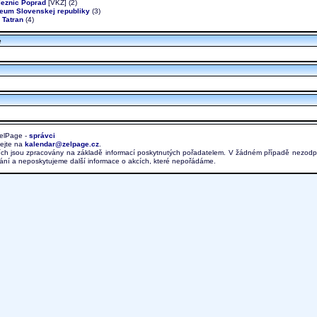
lezníc Poprad
[VKŽ] (2)
eum Slovenskej republiky
(3)
 Tatran
(4)
e
elPage -
správci
lejte na
kalendar@zelpage.cz
.
ích jsou zpracovány na základě informací poskytnutých pořadatelem. V žádném případě nezod
ování a neposkytujeme další informace o akcích, které nepořádáme.