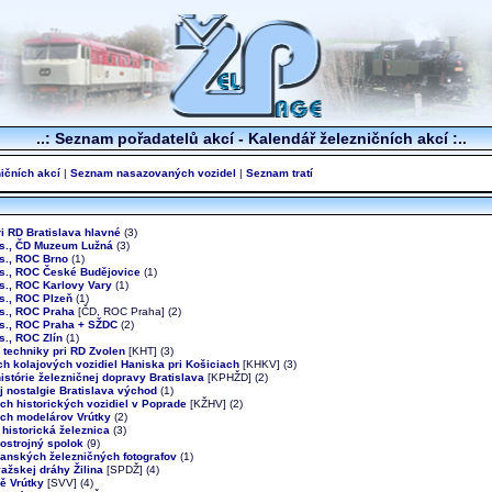
..: Seznam pořadatelů akcí - Kalendář železničních akcí :..
ičních akcí
|
Seznam nasazovaných vozidel
|
Seznam tratí
ri RD Bratislava hlavné
(3)
.s., ČD Muzeum Lužná
(3)
.s., ROC Brno
(1)
.s., ROC České Budějovice
(1)
s., ROC Karlovy Vary
(1)
s., ROC Plzeň
(1)
.s., ROC Praha
[ČD, ROC Praha] (2)
.s., ROC Praha + SŽDC
(2)
s., ROC Zlín
(1)
j techniky pri RD Zvolen
[KHT] (3)
ch kolajových vozidiel Haniska pri Košiciach
[KHKV] (3)
histórie železničnej dopravy Bratislava
[KPHŽD] (2)
j nostalgie Bratislava východ
(1)
ch historických vozidiel v Poprade
[KŽHV] (2)
ých modelárov Vrútky
(2)
historická železnica
(3)
ostrojný spolok
(9)
ranských železničných fotografov
(1)
ažskej dráhy Žilina
[SPDŽ] (4)
ě Vrútky
[SVV] (4)