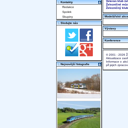
Veterán klub že
:. Kontakty
Železničné múz
Redakce
Železničný klub
Spolek
Modelářské akc
Skupiny
:. Sledujte nás
Výstavy
Konference
© 2001 - 2026 Ž
Aktualizace zasí
Informace o akc
:. Nejnovější fotografie
při jejich zprac