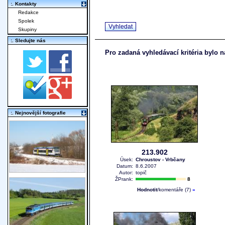
:. Kontakty
Redakce
Spolek
Skupiny
:. Sledujte nás
Pro zadaná vyhledávací kritéria bylo n
:. Nejnovější fotografie
213.902
Úsek:
Chroustov - Vrbčany
Datum:
8.6.2007
Autor:
topič
ŽPrank:
8
Hodnotit
/komentáře (7)
»