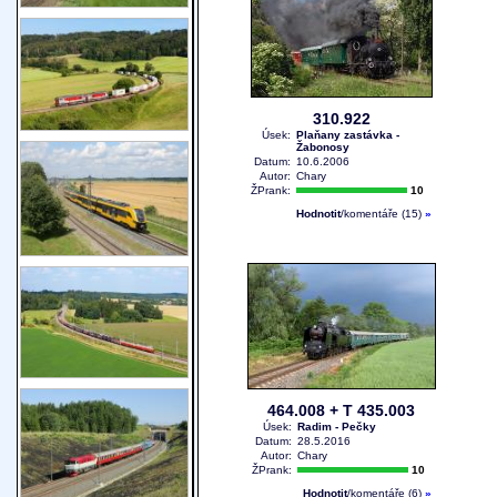
310.922
Úsek:
Plaňany zastávka -
Žabonosy
Datum:
10.6.2006
Autor:
Chary
ŽPrank:
10
Hodnotit
/komentáře (15)
»
464.008 + T 435.003
Úsek:
Radim - Pečky
Datum:
28.5.2016
Autor:
Chary
ŽPrank:
10
Hodnotit
/komentáře (6)
»