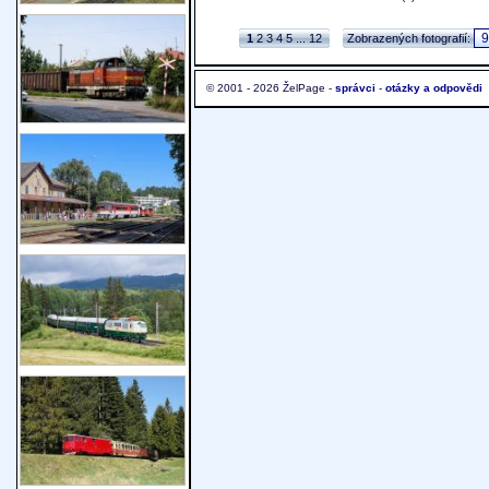
1
2
3
4
5
...
12
Zobrazených fotografií:
© 2001 - 2026 ŽelPage -
správci
-
otázky a odpovědi