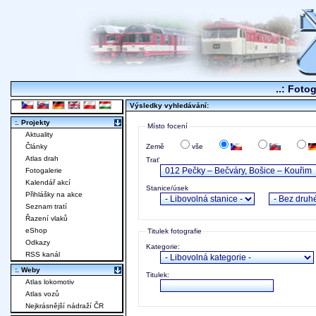
..: Fotog
Výsledky vyhledávání:
:. Projekty
Místo focení
Aktuality
Země
vše
Články
Atlas drah
Trať
Fotogalerie
Kalendář akcí
Stanice/úsek
Přihlášky na akce
Seznam tratí
Řazení vlaků
eShop
Titulek fotografie
Odkazy
Kategorie:
RSS kanál
:. Weby
Titulek:
Atlas lokomotiv
Atlas vozů
Nejkrásnější nádraží ČR