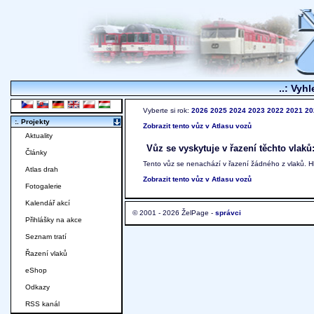
..: Vyhl
Vyberte si rok:
2026
2025
2024
2023
2022
2021
20
:. Projekty
Zobrazit tento vůz v Atlasu vozů
Aktuality
Vůz se vyskytuje v řazení těchto vlaků
Články
Tento vůz se nenachází v řazení žádného z vlaků. 
Atlas drah
Zobrazit tento vůz v Atlasu vozů
Fotogalerie
Kalendář akcí
© 2001 - 2026 ŽelPage -
správci
Přihlášky na akce
Seznam tratí
Řazení vlaků
eShop
Odkazy
RSS kanál