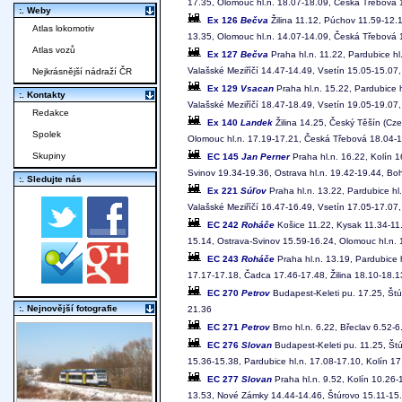
17.35, Olomouc hl.n. 18.07-18.09, Česká Třebová 1
:. Weby
Ex 126
Bečva
Žilina 11.12, Púchov 11.59-12.1
Atlas lokomotiv
13.35, Olomouc hl.n. 14.07-14.09, Česká Třebová 1
Atlas vozů
Ex 127
Bečva
Praha hl.n. 11.22, Pardubice h
Valašské Meziříčí 14.47-14.49, Vsetín 15.05-15.07,
Nejkrásnější nádraží ČR
Ex 129
Vsacan
Praha hl.n. 15.22, Pardubice 
:. Kontakty
Valašské Meziříčí 18.47-18.49, Vsetín 19.05-19.07,
Redakce
Ex 140
Landek
Žilina 14.25, Český Těšín (Cz
Spolek
Olomouc hl.n. 17.19-17.21, Česká Třebová 18.04-18
Skupiny
EC 145
Jan Perner
Praha hl.n. 16.22, Kolín 
Svinov 19.34-19.36, Ostrava hl.n. 19.42-19.44, Bo
:. Sledujte nás
Ex 221
Súľov
Praha hl.n. 13.22, Pardubice hl
Valašské Meziříčí 16.47-16.49, Vsetín 17.05-17.07,
EC 242
Roháče
Košice 11.22, Kysak 11.34-11.
15.14, Ostrava-Svinov 15.59-16.24, Olomouc hl.n. 1
EC 243
Roháče
Praha hl.n. 13.19, Pardubice 
17.17-17.18, Čadca 17.46-17.48, Žilina 18.10-18.1
EC 270
Petrov
Budapest-Keleti pu. 17.25, Štú
:. Nejnovější fotografie
21.36
EC 271
Petrov
Brno hl.n. 6.22, Břeclav 6.52-6
EC 276
Slovan
Budapest-Keleti pu. 11.25, Štú
15.36-15.38, Pardubice hl.n. 17.08-17.10, Kolín 17
EC 277
Slovan
Praha hl.n. 9.52, Kolín 10.26-1
13.53, Nové Zámky 14.44-14.46, Štúrovo 15.11-15.