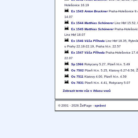
Holešovice 16.19
Ex 1543
Anton Bruckner
Praha-Holešovice 9.4
14.07
Ex 1544
Matthias Schönerer
Linz Hbf 15.52, 
Ex 1545
Matthias Schönerer
Praha-Holešovice
Linz Hbf 18.07
Ex 1546
Váša Příhoda
Linz Hbf 18.35, Rybní
u Prahy 22.18-22.19, Praha hl.n. 22.57
Ex 1547
Váša Příhoda
Praha-Holešovice 17.42
22.07
Sp 1966
Rokycany 5.27, Plzeň hl.n. 5.49
Os 7502
Plzeň hl.n. 5.25, Klatovy 6.27-6.56,
Os 7511
Klatovy 4.00, Plzeň hl.n. 4.59
Os 7831
Plzeň hl.n. 4.41, Rokycany 5.07
Zobrazit tento vůz v Atlasu vozů
© 2001 - 2026 ŽelPage -
správci