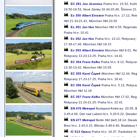
EC 281
Jan Jesenius
Praha hl.n. 15.52, Kolín
19.50-19.53, Nové Zámky 20.44-20.46, Štúrovo 21.
Ex 350
Albert Einstein
Praha hl.n. 17.12, Ro
Hbf 21.33-21.41, München Hbf 23.05
Ex 351
Jan Hus
München Hbf 4.55, Regensburg
Praha hl.n. 10.41
Ex 352
Jan Hus
Praha hl.n. 13.12, Rokycany 
17.36-17.46, München Hbf 19.15
Ex 353
Albert Einstein
München Hbf 9.01, Reg
Rokycany 13.23-13.25, Praha hl.n. 14.41
EC 354
Franz Kafka
Praha hl.n. 9.12, Rokyca
13.30-13.42, München Hbf 15.05
EC 355
Karel Čapek
München Hbf 12.44, Rege
Rokycany 17.23-17.25, Praha hl.n. 18.41
EC 356
Karel Čapek
Praha hl.n. 5.12, Rokyca
München Hbf 11.18
EC 357
Franz Kafka
München Hbf 17.02, Regen
Rokycany 21.24-21.25, Praha hl.n. 22.41
EN 476
Metropol
Budapest-Keleti pu. 20.05, Br
3.45-4.06, Ústí nad Labem hl.n. 5.20-5.22, Dresden 
EN 477
Metropol
Berlin Hbf (tief) 18.14, Dres
Brno hl.n. 2.43-3.15, Břeclav 3.49-4.40, Bratislava 
IC 513
Opava
Praha hl.n. 16.37, Pardubice hl