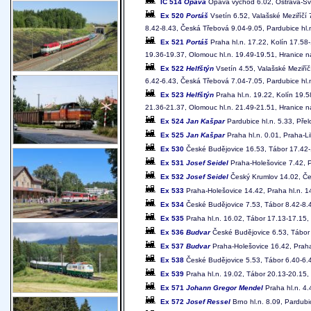
IC 514
Opava
Opava východ 6.02, Ostrava-Svin
Ex 520
Portáš
Vsetín 6.52, Valašské Meziříčí
8.42-8.43, Česká Třebová 9.04-9.05, Pardubice hl.n
Ex 521
Portáš
Praha hl.n. 17.22, Kolín 17.58
19.36-19.37, Olomouc hl.n. 19.49-19.51, Hranice n
Ex 522
Helfštýn
Vsetín 4.55, Valašské Meziříč
6.42-6.43, Česká Třebová 7.04-7.05, Pardubice hl.n
Ex 523
Helfštýn
Praha hl.n. 19.22, Kolín 19.
21.36-21.37, Olomouc hl.n. 21.49-21.51, Hranice n
Ex 524
Jan Kašpar
Pardubice hl.n. 5.33, Přel
Ex 525
Jan Kašpar
Praha hl.n. 0.01, Praha-Li
Ex 530
České Budějovice 16.53, Tábor 17.42-1
Ex 531
Josef Seidel
Praha-Holešovice 7.42, P
Ex 532
Josef Seidel
Český Krumlov 14.02, Čes
Ex 533
Praha-Holešovice 14.42, Praha hl.n. 1
Ex 534
České Budějovice 7.53, Tábor 8.42-8.4
Ex 535
Praha hl.n. 16.02, Tábor 17.13-17.15,
Ex 536
Budvar
České Budějovice 6.53, Tábor 
Ex 537
Budvar
Praha-Holešovice 16.42, Praha
Ex 538
České Budějovice 5.53, Tábor 6.40-6.4
Ex 539
Praha hl.n. 19.02, Tábor 20.13-20.15,
Ex 571
Johann Gregor Mendel
Praha hl.n. 4.
Ex 572
Josef Ressel
Brno hl.n. 8.09, Pardubic