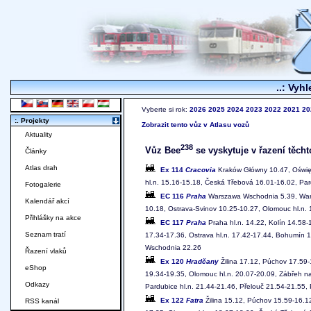
..: Vyhl
Vyberte si rok:
2026
2025
2024
2023
2022
2021
20
:. Projekty
Zobrazit tento vůz v Atlasu vozů
Aktuality
238
Vůz Bee
se vyskytuje v řazení těcht
Články
Atlas drah
Ex 114
Cracovia
Kraków Główny 10.47, Oświęc
hl.n. 15.16-15.18, Česká Třebová 16.01-16.02, Pard
Fotogalerie
EC 116
Praha
Warszawa Wschodnia 5.39, Warsz
Kalendář akcí
10.18, Ostrava-Svinov 10.25-10.27, Olomouc hl.n. 
Přihlášky na akce
EC 117
Praha
Praha hl.n. 14.22, Kolín 14.58-
Seznam tratí
17.34-17.36, Ostrava hl.n. 17.42-17.44, Bohumín 
Wschodnia 22.26
Řazení vlaků
Ex 120
Hradčany
Žilina 17.12, Púchov 17.59-
eShop
19.34-19.35, Olomouc hl.n. 20.07-20.09, Zábřeh n
Odkazy
Pardubice hl.n. 21.44-21.46, Přelouč 21.54-21.55, 
Ex 122
Fatra
Žilina 15.12, Púchov 15.59-16.12
RSS kanál