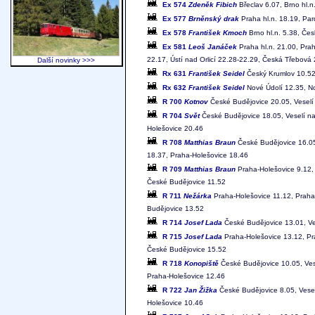
Ex 574
Zdeněk Fibich
Břeclav 6.07, Brno hl.n
Ex 577
Brněnský drak
Praha hl.n. 18.19, Par
Ex 578
František Kmoch
Brno hl.n. 5.38, Čes
Ex 581
Leoš Janáček
Praha hl.n. 21.00, Pra
22.17, Ústí nad Orlicí 22.28-22.29, Česká Třebová 
Další novinky >>>
Rx 631
František Seidel
Český Krumlov 10.52,
Rx 632
František Seidel
Nové Údolí 12.35, No
R 700
Kotnov
České Budějovice 20.05, Veselí 
R 704
Svět
České Budějovice 18.05, Veselí na
Holešovice 20.46
R 708
Matthias Braun
České Budějovice 16.05,
18.37, Praha-Holešovice 18.46
R 709
Matthias Braun
Praha-Holešovice 9.12, 
České Budějovice 11.52
R 711
Nežárka
Praha-Holešovice 11.12, Praha 
Budějovice 13.52
R 714
Josef Lada
České Budějovice 13.01, Ve
R 715
Josef Lada
Praha-Holešovice 13.12, Pra
České Budějovice 15.52
R 718
Konopiště
České Budějovice 10.05, Vese
Praha-Holešovice 12.46
R 722
Jan Žižka
České Budějovice 8.05, Vesel
Holešovice 10.46