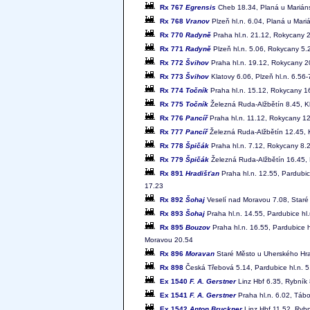
Rx 767
Egrensis
Cheb 18.34, Planá u Mariáns
Rx 768
Vranov
Plzeň hl.n. 6.04, Planá u Mar
Rx 770
Radyně
Praha hl.n. 21.12, Rokycany 2
Rx 771
Radyně
Plzeň hl.n. 5.06, Rokycany 5.2
Rx 772
Švihov
Praha hl.n. 19.12, Rokycany 20
Rx 773
Švihov
Klatovy 6.06, Plzeň hl.n. 6.56
Rx 774
Točník
Praha hl.n. 15.12, Rokycany 16
Rx 775
Točník
Železná Ruda-Alžbětín 8.45, Kl
Rx 776
Pancíř
Praha hl.n. 11.12, Rokycany 12
Rx 777
Pancíř
Železná Ruda-Alžbětín 12.45, K
Rx 778
Špičák
Praha hl.n. 7.12, Rokycany 8.2
Rx 779
Špičák
Železná Ruda-Alžbětín 16.45, K
Rx 891
Hradišťan
Praha hl.n. 12.55, Pardubic
17.23
Rx 892
Šohaj
Veselí nad Moravou 7.08, Staré 
Rx 893
Šohaj
Praha hl.n. 14.55, Pardubice hl
Rx 895
Bouzov
Praha hl.n. 16.55, Pardubice 
Moravou 20.54
Rx 896
Moravan
Staré Město u Uherského Hradi
Rx 898
Česká Třebová 5.14, Pardubice hl.n. 5.
Ex 1540
F. A. Gerstner
Linz Hbf 6.35, Rybník 
Ex 1541
F. A. Gerstner
Praha hl.n. 6.02, Tábo
Ex 1542
Anton Bruckner
Linz Hbf 11.52, Rybn