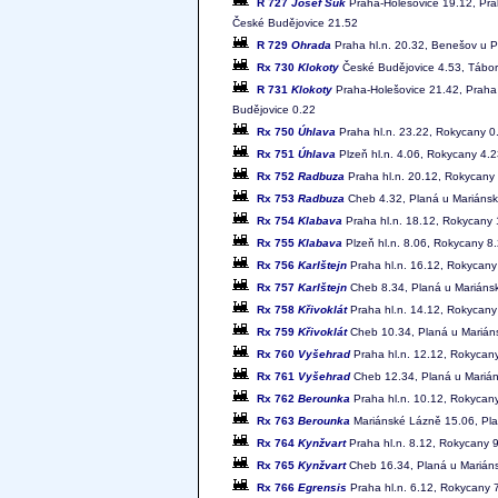
R 727
Josef Suk
Praha-Holešovice 19.12, Prah
České Budějovice 21.52
R 729
Ohrada
Praha hl.n. 20.32, Benešov u P
Rx 730
Klokoty
České Budějovice 4.53, Tábor 
R 731
Klokoty
Praha-Holešovice 21.42, Praha 
Budějovice 0.22
Rx 750
Úhlava
Praha hl.n. 23.22, Rokycany 0.
Rx 751
Úhlava
Plzeň hl.n. 4.06, Rokycany 4.2
Rx 752
Radbuza
Praha hl.n. 20.12, Rokycany 
Rx 753
Radbuza
Cheb 4.32, Planá u Mariánský
Rx 754
Klabava
Praha hl.n. 18.12, Rokycany 
Rx 755
Klabava
Plzeň hl.n. 8.06, Rokycany 8.
Rx 756
Karlštejn
Praha hl.n. 16.12, Rokycany 
Rx 757
Karlštejn
Cheb 8.34, Planá u Mariánský
Rx 758
Křivoklát
Praha hl.n. 14.12, Rokycany
Rx 759
Křivoklát
Cheb 10.34, Planá u Mariáns
Rx 760
Vyšehrad
Praha hl.n. 12.12, Rokycany
Rx 761
Vyšehrad
Cheb 12.34, Planá u Mariáns
Rx 762
Berounka
Praha hl.n. 10.12, Rokycany
Rx 763
Berounka
Mariánské Lázně 15.06, Plan
Rx 764
Kynžvart
Praha hl.n. 8.12, Rokycany 9
Rx 765
Kynžvart
Cheb 16.34, Planá u Mariánsk
Rx 766
Egrensis
Praha hl.n. 6.12, Rokycany 7