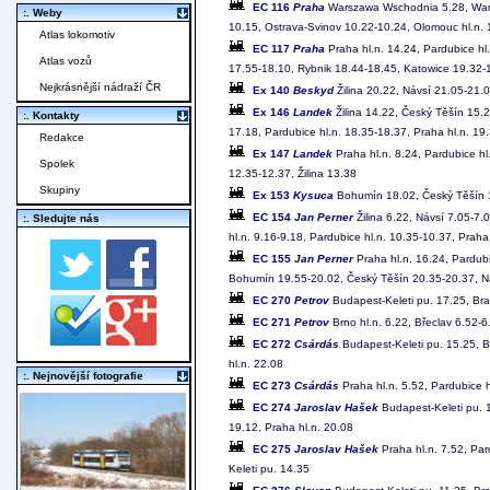
EC 116
Praha
Warszawa Wschodnia 5.28, Warsz
:. Weby
10.15, Ostrava-Svinov 10.22-10.24, Olomouc hl.n. 1
Atlas lokomotiv
EC 117
Praha
Praha hl.n. 14.24, Pardubice hl
Atlas vozů
17.55-18.10, Rybnik 18.44-18.45, Katowice 19.32
Nejkrásnější nádraží ČR
Ex 140
Beskyd
Žilina 20.22, Návsí 21.05-21.
Ex 146
Landek
Žilina 14.22, Český Těšín 15.
:. Kontakty
17.18, Pardubice hl.n. 18.35-18.37, Praha hl.n. 19
Redakce
Ex 147
Landek
Praha hl.n. 8.24, Pardubice hl
Spolek
12.35-12.37, Žilina 13.38
Skupiny
Ex 153
Kysuca
Bohumín 18.02, Český Těšín 18
EC 154
Jan Perner
Žilina 6.22, Návsí 7.05-7.
:. Sledujte nás
hl.n. 9.16-9.18, Pardubice hl.n. 10.35-10.37, Praha
EC 155
Jan Perner
Praha hl.n. 16.24, Pardubi
Bohumín 19.55-20.02, Český Těšín 20.35-20.37, Ná
EC 270
Petrov
Budapest-Keleti pu. 17.25, Brat
EC 271
Petrov
Brno hl.n. 6.22, Břeclav 6.52-6.
EC 272
Csárdás
Budapest-Keleti pu. 15.25, Br
hl.n. 22.08
:. Nejnovější fotografie
EC 273
Csárdás
Praha hl.n. 5.52, Pardubice hl
EC 274
Jaroslav Hašek
Budapest-Keleti pu. 1
19.12, Praha hl.n. 20.08
EC 275
Jaroslav Hašek
Praha hl.n. 7.52, Pard
Keleti pu. 14.35