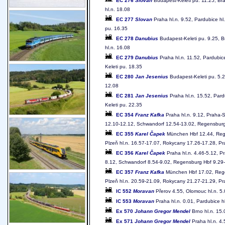
EC 276
Slovan
Budapest-Keleti pu. 11.25, Bra
hl.n. 18.08
EC 277
Slovan
Praha hl.n. 9.52, Pardubice hl.
pu. 16.35
EC 278
Danubius
Budapest-Keleti pu. 9.25, Br
hl.n. 16.08
EC 279
Danubius
Praha hl.n. 11.52, Pardubice
Keleti pu. 18.35
EC 280
Jan Jesenius
Budapest-Keleti pu. 5.25
12.08
EC 281
Jan Jesenius
Praha hl.n. 15.52, Pardu
Keleti pu. 22.35
EC 354
Franz Kafka
Praha hl.n. 9.12, Praha-S
12.10-12.12, Schwandorf 12.54-13.02, Regensbur
EC 355
Karel Čapek
München Hbf 12.44, Rege
Plzeň hl.n. 16.57-17.07, Rokycany 17.26-17.28, P
EC 356
Karel Čapek
Praha hl.n. 4.46-5.12, P
8.12, Schwandorf 8.54-9.02, Regensburg Hbf 9.29
EC 357
Franz Kafka
München Hbf 17.02, Regen
Plzeň hl.n. 20.59-21.09, Rokycany 21.27-21.29, P
IC 552
Moravan
Přerov 4.55, Olomouc hl.n. 5.0
IC 553
Moravan
Praha hl.n. 0.01, Pardubice hl
Ex 570
Johann Gregor Mendel
Brno hl.n. 15.
Ex 571
Johann Gregor Mendel
Praha hl.n. 4.