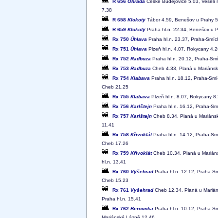
R 656
Ohrada
České Budějovice 5.03, Veselí n
7.38
R 658
Klokoty
Tábor 4.59, Benešov u Prahy 5.
R 659
Klokoty
Praha hl.n. 22.34, Benešov u P
Rx 750
Úhlava
Praha hl.n. 23.37, Praha-Smích
Rx 751
Úhlava
Plzeň hl.n. 4.07, Rokycany 4.2
Rx 752
Radbuza
Praha hl.n. 20.12, Praha-Smí
Rx 753
Radbuza
Cheb 4.33, Planá u Mariánský
Rx 754
Klabava
Praha hl.n. 18.12, Praha-Smí
Cheb 21.25
Rx 755
Klabava
Plzeň hl.n. 8.07, Rokycany 8.
Rx 756
Karlštejn
Praha hl.n. 16.12, Praha-Sm
Rx 757
Karlštejn
Cheb 8.34, Planá u Mariánsk
11.41
Rx 758
Křivoklát
Praha hl.n. 14.12, Praha-Sm
Cheb 17.26
Rx 759
Křivoklát
Cheb 10.34, Planá u Mariáns
hl.n. 13.41
Rx 760
Vyšehrad
Praha hl.n. 12.12, Praha-Sm
Cheb 15.23
Rx 761
Vyšehrad
Cheb 12.34, Planá u Marián
Praha hl.n. 15.41
Rx 762
Berounka
Praha hl.n. 10.12, Praha-Sm
Mariánské Lázně 12.46