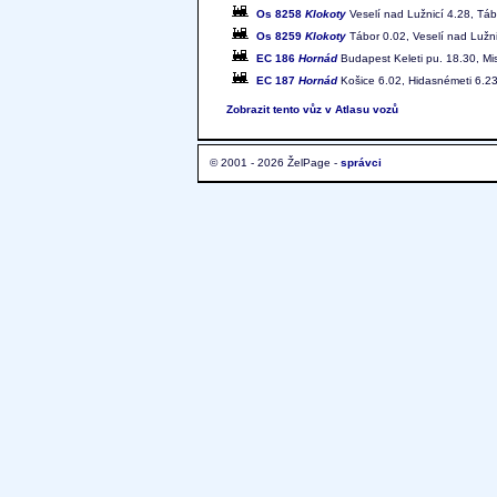
Os 8258
Klokoty
Veselí nad Lužnicí 4.28, Táb
Os 8259
Klokoty
Tábor 0.02, Veselí nad Lužni
EC 186
Hornád
Budapest Keleti pu. 18.30, Mi
EC 187
Hornád
Košice 6.02, Hidasnémeti 6.23-
Zobrazit tento vůz v Atlasu vozů
© 2001 - 2026 ŽelPage -
správci