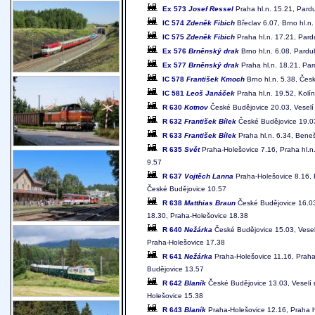
Ex 573
Josef Ressel
Praha hl.n. 15.21, Pardu
IC 574
Zdeněk Fibich
Břeclav 6.07, Brno hl.n.
IC 575
Zdeněk Fibich
Praha hl.n. 17.21, Pardu
Ex 576
Brněnský drak
Brno hl.n. 6.08, Pardub
Ex 577
Brněnský drak
Praha hl.n. 18.21, Par
IC 578
František Kmoch
Brno hl.n. 5.38, Česk
IC 581
Leoš Janáček
Praha hl.n. 19.52, Kolí
R 630
Kotnov
České Budějovice 20.03, Veselí 
R 632
František Bílek
České Budějovice 19.03
R 633
František Bílek
Praha hl.n. 6.34, Beneš
R 635
Svět
Praha-Holešovice 7.16, Praha hl.n.
9.57
R 637
Vojtěch Lanna
Praha-Holešovice 8.16, P
České Budějovice 10.57
R 638
Matthias Braun
České Budějovice 16.03,
18.30, Praha-Holešovice 18.38
R 640
Nežárka
České Budějovice 15.03, Vesel
Praha-Holešovice 17.38
R 641
Nežárka
Praha-Holešovice 11.16, Praha
Budějovice 13.57
R 642
Blaník
České Budějovice 13.03, Veselí 
Holešovice 15.38
R 643
Blaník
Praha-Holešovice 12.16, Praha h