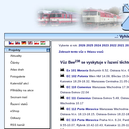
..: Vyhl
Vyberte si rok:
2026
2025
2024
2023
2022
2021
20
:. Projekty
Zobrazit tento vůz v Atlasu vozů
Aktuality
238
Vůz Bee
se vyskytuje v řazení těcht
Články
Atlas drah
Ex 101
Moravia
Bohumín 6.52, Ostrava hl.n. 6
EC 102
Polonia
Wien Hbf 14.09, Břeclav 15.04
Fotogalerie
Katowice 18.29-18.32, Warszawa Centralna 21.05
Kalendář akcí
EC 110
Comenius
Warszawa Wschodnia 17.38, 
Přihlášky na akce
Ostrava-Svinov 22.04
Seznam tratí
EC 111
Comenius
Ostrava-Svinov 5.49, Ostrav
Wschodnia 10.17
Řazení vlaků
EC 112
Porta Moravica
Warszawa Wschodnia 1
eShop
Ostrava hl.n. 18.13-18.15, Ostrava-Svinov 18.22-18
Odkazy
EC 113
Porta Moravica
Praha hl.n. 6.24, Pard
RSS kanál
9.55-10.07, Rybnik 10.42-10.43, Katowice 11.26-