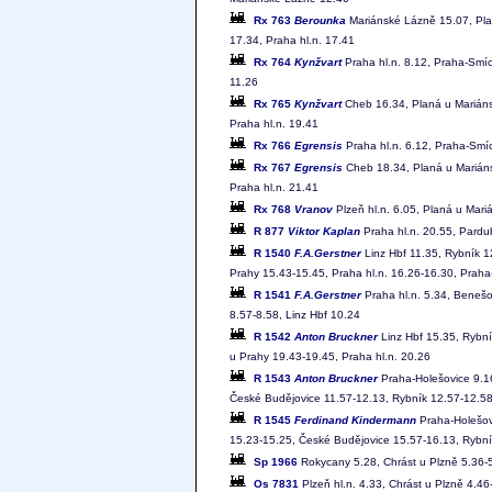
Rx 763
Berounka
Mariánské Lázně 15.07, Pla
17.34, Praha hl.n. 17.41
Rx 764
Kynžvart
Praha hl.n. 8.12, Praha-Smíc
11.26
Rx 765
Kynžvart
Cheb 16.34, Planá u Mariáns
Praha hl.n. 19.41
Rx 766
Egrensis
Praha hl.n. 6.12, Praha-Smíc
Rx 767
Egrensis
Cheb 18.34, Planá u Mariáns
Praha hl.n. 21.41
Rx 768
Vranov
Plzeň hl.n. 6.05, Planá u Mar
R 877
Viktor Kaplan
Praha hl.n. 20.55, Pardu
R 1540
F.A.Gerstner
Linz Hbf 11.35, Rybník 1
Prahy 15.43-15.45, Praha hl.n. 16.26-16.30, Praha
R 1541
F.A.Gerstner
Praha hl.n. 5.34, Benešo
8.57-8.58, Linz Hbf 10.24
R 1542
Anton Bruckner
Linz Hbf 15.35, Rybní
u Prahy 19.43-19.45, Praha hl.n. 20.26
R 1543
Anton Bruckner
Praha-Holešovice 9.16
České Budějovice 11.57-12.13, Rybník 12.57-12.58
R 1545
Ferdinand Kindermann
Praha-Holešovi
15.23-15.25, České Budějovice 15.57-16.13, Rybní
Sp 1966
Rokycany 5.28, Chrást u Plzně 5.36-5
Os 7831
Plzeň hl.n. 4.33, Chrást u Plzně 4.4