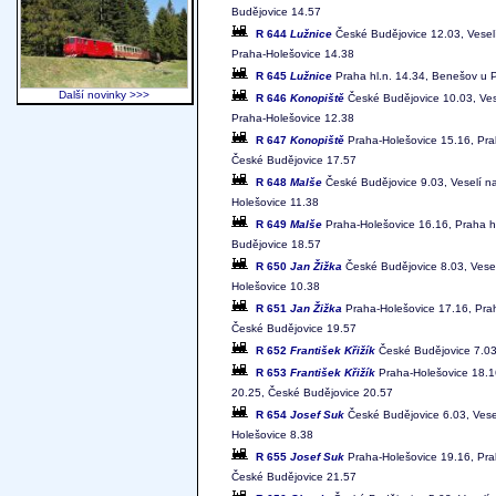
Budějovice 14.57
R 644
Lužnice
České Budějovice 12.03, Veselí
Praha-Holešovice 14.38
R 645
Lužnice
Praha hl.n. 14.34, Benešov u P
Další novinky >>>
R 646
Konopiště
České Budějovice 10.03, Vese
Praha-Holešovice 12.38
R 647
Konopiště
Praha-Holešovice 15.16, Prah
České Budějovice 17.57
R 648
Malše
České Budějovice 9.03, Veselí na
Holešovice 11.38
R 649
Malše
Praha-Holešovice 16.16, Praha hl
Budějovice 18.57
R 650
Jan Žižka
České Budějovice 8.03, Vesel
Holešovice 10.38
R 651
Jan Žižka
Praha-Holešovice 17.16, Prah
České Budějovice 19.57
R 652
František Křižík
České Budějovice 7.03,
R 653
František Křižík
Praha-Holešovice 18.16
20.25, České Budějovice 20.57
R 654
Josef Suk
České Budějovice 6.03, Vesel
Holešovice 8.38
R 655
Josef Suk
Praha-Holešovice 19.16, Prah
České Budějovice 21.57