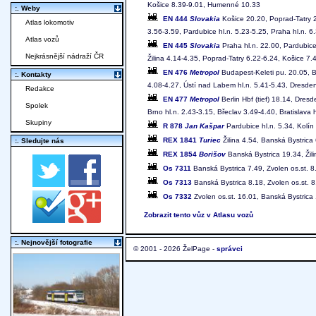
Košice 8.39-9.01, Humenné 10.33
:. Weby
EN 444
Slovakia
Košice 20.20, Poprad-Tatry 2
Atlas lokomotiv
3.56-3.59, Pardubice hl.n. 5.23-5.25, Praha hl.n. 6
Atlas vozů
EN 445
Slovakia
Praha hl.n. 22.00, Pardubice
Nejkrásnější nádraží ČR
Žilina 4.14-4.35, Poprad-Tatry 6.22-6.24, Košice 7.
EN 476
Metropol
Budapest-Keleti pu. 20.05, Br
:. Kontakty
4.08-4.27, Ústí nad Labem hl.n. 5.41-5.43, Dresden 
Redakce
EN 477
Metropol
Berlin Hbf (tief) 18.14, Dres
Spolek
Brno hl.n. 2.43-3.15, Břeclav 3.49-4.40, Bratislava 
Skupiny
R 878
Jan Kašpar
Pardubice hl.n. 5.34, Kolín
REX 1841
Turiec
Žilina 4.54, Banská Bystrica
:. Sledujte nás
REX 1854
Borišov
Banská Bystrica 19.34, Žil
Os 7311
Banská Bystrica 7.49, Zvolen os.st. 8
Os 7313
Banská Bystrica 8.18, Zvolen os.st. 8
Os 7332
Zvolen os.st. 16.01, Banská Bystrica
Zobrazit tento vůz v Atlasu vozů
:. Nejnovější fotografie
© 2001 - 2026 ŽelPage -
správci