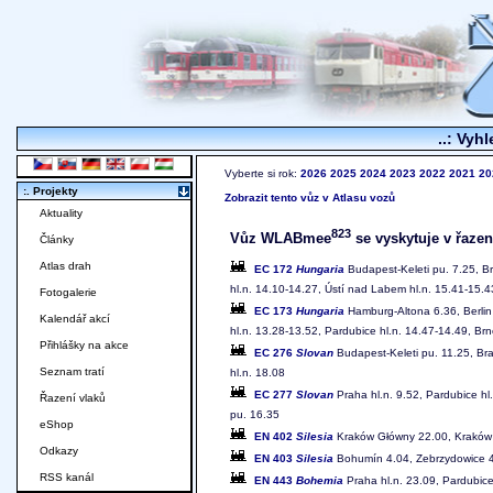
..: Vyhl
Vyberte si rok:
2026
2025
2024
2023
2022
2021
20
:. Projekty
Zobrazit tento vůz v Atlasu vozů
Aktuality
823
Vůz WLABmee
se vyskytuje v řazen
Články
Atlas drah
EC 172
Hungaria
Budapest-Keleti pu. 7.25, Bra
hl.n. 14.10-14.27, Ústí nad Labem hl.n. 15.41-15.
Fotogalerie
EC 173
Hungaria
Hamburg-Altona 6.36, Berlin 
Kalendář akcí
hl.n. 13.28-13.52, Pardubice hl.n. 14.47-14.49, Brn
Přihlášky na akce
EC 276
Slovan
Budapest-Keleti pu. 11.25, Bra
Seznam tratí
hl.n. 18.08
EC 277
Slovan
Praha hl.n. 9.52, Pardubice hl.
Řazení vlaků
pu. 16.35
eShop
EN 402
Silesia
Kraków Główny 22.00, Kraków 
Odkazy
EN 403
Silesia
Bohumín 4.04, Zebrzydowice 4
RSS kanál
EN 443
Bohemia
Praha hl.n. 23.09, Pardubice