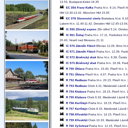
13.53, Budapest-Keleti 16.35
EC 354
Franz Kafka
Praha hl.n. 9.14, Plzeň 
Hbf 13.30-13.42, München Hbf 15.05
EC 378
Slovenská strela
Bratislava hl.st. 6.1
Labem hl.n. 11.40-11.42, Dresden Hbf 12.45-13.04
IC 550
Zlínský expres
Zlín střed 5.14, Otroko
IC 561
Šohaj
Praha hl.n. 17.11, Pardubice hl.
20.43, Veselí nad Moravou 21.11
IC 570
Zdeněk Fibich
Břeclav 12.05, Brno hl.
IC 571
Zdeněk Fibich
Praha hl.n. 12.39, Pard
IC 572
Brněnský drak
Brno hl.n. 6.39, Česká 
IC 573
Brněnský drak
Praha hl.n. 16.39, Pard
R 750
Úhlava
Praha hl.n. 23.40, Plzeň hl.n. 1
R 751
Úhlava
Plzeň hl.n. 4.07, Praha hl.n. 5.
R 752
Radbuza
Praha hl.n. 20.15, Plzeň hl.n.
R 753
Radbuza
Cheb 4.31, Mariánské Lázně 4.5
R 754
Klabava
Praha hl.n. 18.15, Plzeň hl.n
R 755
Klabava
Cheb 6.33, Mariánské Lázně 6.5
R 756
Karlštejn
Praha hl.n. 16.15, Plzeň hl.n
R 757
Karlštejn
Cheb 8.33, Mariánské Lázně 8.
R 758
Křivoklát
Praha hl.n. 14.15, Plzeň hl.n
R 759
Křivoklát
Cheb 10.33, Mariánské Lázně 1
R 760
Vyšehrad
Praha hl.n. 12.15, Plzeň hl.