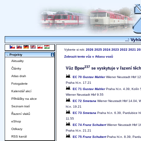
..: Vyhl
Vyberte si rok:
2026
2025
2024
2023
2022
2021
20
:. Projekty
Zobrazit tento vůz v Atlasu vozů
Aktuality
237
Vůz Bpee
se vyskytuje v řazení těch
Články
Atlas drah
EC 70
Gustav Mahler
Wiener Neustadt Hbf 12.
Praha hl.n. 17.21
Fotogalerie
EC 71
Gustav Mahler
Praha hl.n. 4.39, Kolín 
Kalendář akcí
Wiener Neustadt Hbf 9.55
Přihlášky na akce
EC 72
Smetana
Wiener Neustadt Hbf 14.04, Wi
Seznam tratí
hl.n. 19.21
EC 73
Smetana
Praha hl.n. 6.39, Pardubice hl
Řazení vlaků
11.55
eShop
EC 74
Franz Schubert
Wiener Neustadt Hbf 16.
Odkazy
Praha hl.n. 21.21
RSS kanál
EC 75
Franz Schubert
Praha hl.n. 8.39, Pardu