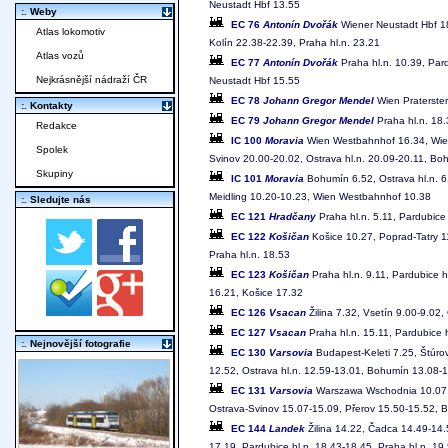
Neustadt Hbf 13.55
:. Weby
EC 76
Antonín Dvořák
Wiener Neustadt Hbf 18
Atlas lokomotiv
Kolín 22.38-22.39, Praha hl.n. 23.21
Atlas vozů
EC 77
Antonín Dvořák
Praha hl.n. 10.39, Pard
Nejkrásnější nádraží ČR
Neustadt Hbf 15.55
EC 78
Johann Gregor Mendel
Wien Praterster
:. Kontakty
EC 79
Johann Gregor Mendel
Praha hl.n. 18.
Redakce
IC 100
Moravia
Wien Westbahnhof 16.34, Wien 
Spolek
Svinov 20.00-20.02, Ostrava hl.n. 20.09-20.11, B
Skupiny
IC 101
Moravia
Bohumín 6.52, Ostrava hl.n. 6
Meidling 10.20-10.23, Wien Westbahnhof 10.38
:. Sledujte nás
EC 121
Hradčany
Praha hl.n. 5.11, Pardubice 
EC 122
Košičan
Košice 10.27, Poprad-Tatry 11
Praha hl.n. 18.53
EC 123
Košičan
Praha hl.n. 9.11, Pardubice h
16.21, Košice 17.32
EC 126
Vsacan
Žilina 7.32, Vsetín 9.00-9.02,
EC 127
Vsacan
Praha hl.n. 15.11, Pardubice h
:. Nejnovější fotografie
EC 130
Varsovia
Budapest-Keleti 7.25, Štúrov
12.52, Ostrava hl.n. 12.59-13.01, Bohumín 13.08
EC 131
Varsovia
Warszawa Wschodnia 10.07, 
Ostrava-Svinov 15.07-15.09, Přerov 15.50-15.52, Bř
EC 144
Landek
Žilina 14.22, Čadca 14.49-14.
17.19, Pardubice hl.n. 18.43-18.45, Praha hl.n. 19