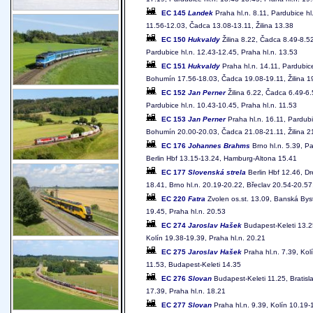
EC 145
Landek
Praha hl.n. 8.11, Pardubice hl
11.56-12.03, Čadca 13.08-13.11, Žilina 13.38
EC 150
Hukvaldy
Žilina 8.22, Čadca 8.49-8.5
Pardubice hl.n. 12.43-12.45, Praha hl.n. 13.53
EC 151
Hukvaldy
Praha hl.n. 14.11, Pardubic
Bohumín 17.56-18.03, Čadca 19.08-19.11, Žilina 1
EC 152
Jan Perner
Žilina 6.22, Čadca 6.49-6.
Pardubice hl.n. 10.43-10.45, Praha hl.n. 11.53
EC 153
Jan Perner
Praha hl.n. 16.11, Pardubi
Bohumín 20.00-20.03, Čadca 21.08-21.11, Žilina 2
EC 176
Johannes Brahms
Brno hl.n. 5.39, Pa
Berlin Hbf 13.15-13.24, Hamburg-Altona 15.41
EC 177
Slovenská strela
Berlin Hbf 12.46, Dr
18.41, Brno hl.n. 20.19-20.22, Břeclav 20.54-20.57, 
EC 220
Fatra
Zvolen os.st. 13.09, Banská Byst
19.45, Praha hl.n. 20.53
EC 274
Jaroslav Hašek
Budapest-Keleti 13.25
Kolín 19.38-19.39, Praha hl.n. 20.21
EC 275
Jaroslav Hašek
Praha hl.n. 7.39, Kolí
11.53, Budapest-Keleti 14.35
EC 276
Slovan
Budapest-Keleti 11.25, Bratisla
17.39, Praha hl.n. 18.21
EC 277
Slovan
Praha hl.n. 9.39, Kolín 10.19-1