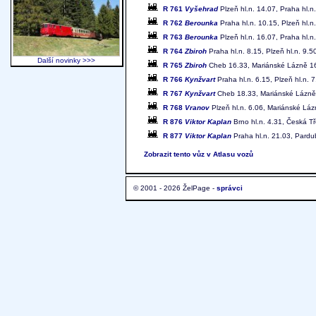
R 761
Vyšehrad
Plzeň hl.n. 14.07, Praha hl.n
R 762
Berounka
Praha hl.n. 10.15, Plzeň hl.n
R 763
Berounka
Plzeň hl.n. 16.07, Praha hl.n
R 764
Zbiroh
Praha hl.n. 8.15, Plzeň hl.n. 9.5
Další novinky >>>
R 765
Zbiroh
Cheb 16.33, Mariánské Lázně 16.
R 766
Kynžvart
Praha hl.n. 6.15, Plzeň hl.n.
R 767
Kynžvart
Cheb 18.33, Mariánské Lázně 1
R 768
Vranov
Plzeň hl.n. 6.06, Mariánské Lá
R 876
Viktor Kaplan
Brno hl.n. 4.31, Česká Tř
R 877
Viktor Kaplan
Praha hl.n. 21.03, Pardu
Zobrazit tento vůz v Atlasu vozů
© 2001 - 2026 ŽelPage -
správci