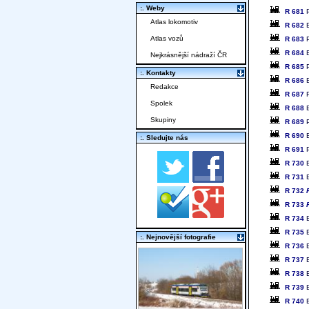
:. Weby
R 681
P
Atlas lokomotiv
R 682
B
Atlas vozů
R 683
P
R 684
B
Nejkrásnější nádraží ČR
R 685
P
:. Kontakty
R 686
B
Redakce
R 687
P
Spolek
R 688
B
Skupiny
R 689
P
R 690
B
:. Sledujte nás
R 691
P
R 730
B
R 731
B
R 732
R 733
R 734
B
R 735
B
:. Nejnovější fotografie
R 736
B
R 737
B
R 738
B
R 739
B
R 740
B