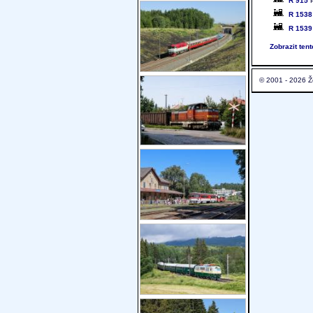
R 915
P
R 1538
R 1539
Zobrazit ten
© 2001 - 2026 Ž