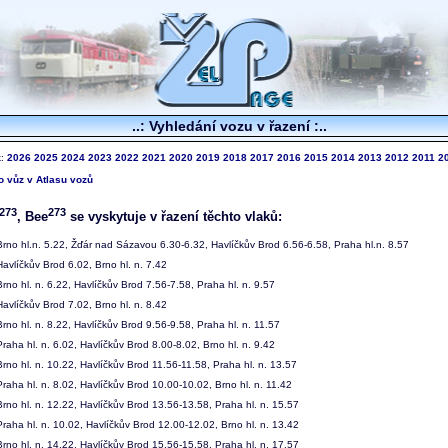
..: Vyhledání vozu v řazení :..
k:
2026
2025
2024
2023
2022
2021
2020
2019
2018
2017
2016
2015
2014
2013
2012
2011
2
to vůz v Atlasu vozů
273
273
, Bee
se vyskytuje v řazení těchto vlaků:
rno hl.n. 5.22, Žďár nad Sázavou 6.30-6.32, Havlíčkův Brod 6.56-6.58, Praha hl.n. 8.57
avlíčkův Brod 6.02, Brno hl. n. 7.42
rno hl. n. 6.22, Havlíčkův Brod 7.56-7.58, Praha hl. n. 9.57
avlíčkův Brod 7.02, Brno hl. n. 8.42
rno hl. n. 8.22, Havlíčkův Brod 9.56-9.58, Praha hl. n. 11.57
raha hl. n. 6.02, Havlíčkův Brod 8.00-8.02, Brno hl. n. 9.42
rno hl. n. 10.22, Havlíčkův Brod 11.56-11.58, Praha hl. n. 13.57
raha hl. n. 8.02, Havlíčkův Brod 10.00-10.02, Brno hl. n. 11.42
rno hl. n. 12.22, Havlíčkův Brod 13.56-13.58, Praha hl. n. 15.57
raha hl. n. 10.02, Havlíčkův Brod 12.00-12.02, Brno hl. n. 13.42
rno hl. n. 14.22, Havlíčkův Brod 15.56-15.58, Praha hl. n. 17.57