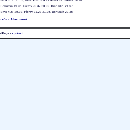
raha hl. n. 17.02, Havlíčkův Brod 19.00-19.01, Jihlava 19.24
Bohumín 19.36, Přerov 20.37-20.39, Brno hl.n. 21.57
Brno hl.n. 20.02, Přerov 21.23-21.25, Bohumín 22.35
to vůz v Atlasu vozů
elPage -
správci