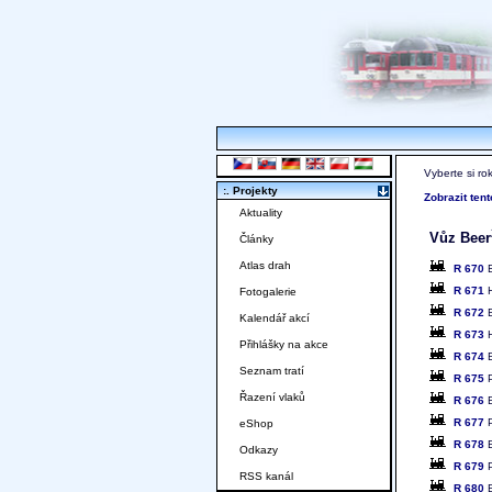
Vyberte si ro
:. Projekty
Zobrazit ten
Aktuality
Vůz Beer
Články
Atlas drah
R 670
B
R 671
H
Fotogalerie
R 672
B
Kalendář akcí
R 673
H
Přihlášky na akce
R 674
B
Seznam tratí
R 675
P
Řazení vlaků
R 676
B
R 677
P
eShop
R 678
B
Odkazy
R 679
P
RSS kanál
R 680
B