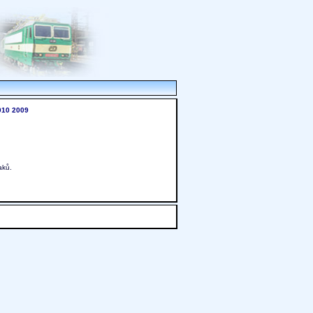
010
2009
aků.