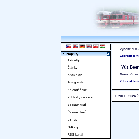
Vyberte si ro
:. Projekty
Zobrazit ten
Aktuality
Vůz Beer
Články
Tento vůz se
Atlas drah
Zobrazit ten
Fotogalerie
Kalendář akcí
© 2001 - 2026 Ž
Přihlášky na akce
Seznam tratí
Řazení vlaků
eShop
Odkazy
RSS kanál