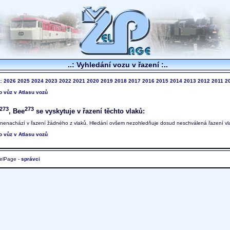
..: Vyhledání vozu v řazení :..
k:
2026
2025
2024
2023
2022
2021
2020
2019
2018
2017
2016
2015
2014
2013
2012
2011
2
to vůz v Atlasu vozů
273
273
, Bee
se vyskytuje v řazení těchto vlaků:
 nenachází v řazení žádného z vlaků. Hledání ovšem nezohledňuje dosud neschválená řazení vl
to vůz v Atlasu vozů
elPage -
správci